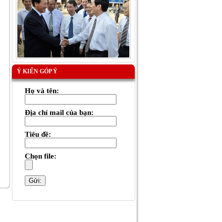
Ý KIẾN GÓP Ý
Họ và tên:
Địa chỉ mail của bạn:
Tiêu đề:
Chọn file: