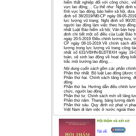
hiểm thất nghiệp đối với công chức, viê
vực lao động;… Cụ thể như: Nghị định 
lĩnh vực lao động, bảo hiểm xã hội, đưa
định số 38/2019/NĐ-CP ngày 09-05-201
lực lượng vũ trang; Nghị định số 90/2
người lao động làm việc theo hợp đồn
nhất Luật Bảo hiểm xã hội; Văn bản hợ
định chi tiết một số điều của Luật Bảo
ngày 20-5-2019 Điều chỉnh lương hưu, tr
CP ngày 08-10-2019 Về chính sách đối
lương trong lực lượng vũ trang công tá
nhất số 631/VBHN-BLĐTBXH ngày 19-02-
toàn, vệ sinh lao động về hoạt động kiể
trắc môi trường lao động;…
Nội dung cuốn sách gồm các phần chính
Phần thứ nhất
. Bộ luật Lao động (được 
Phần thứ hai
. Chính sách tăng lương, đ
động
Phần thứ ba
. Hướng dẫn điều chỉnh lươn
chức, người lao động
Phần thứ tư
. Chính sách mới về tăng lư
Phần thứ năm
. Thang, bảng lương dành
Phần thứ sáu
. Quy định xử phạt vi ph
Việt Nam đi làm việc ở nước ngoài theo
Trân trọng giới thiệu đến bạn đọc !
Hội thẩm và xét xử
(7/1/2021)
Tải về: