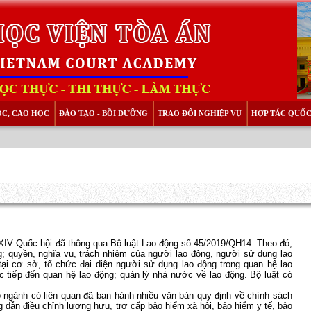
ỌC, CAO HỌC
ĐÀO TẠO - BỒI DƯỠNG
TRAO ĐỔI NGHIỆP VỤ
HỢP TÁC QUỐC
 XIV Quốc hội đã thông qua Bộ luật Lao động số 45/2019/QH14. Theo đó,
g; quyền, nghĩa vụ, trách nhiệm của người lao động, người sử dụng lao
tại cơ sở, tổ chức đại diện người sử dụng lao động trong quan hệ lao
c tiếp đến quan hệ lao động; quản lý nhà nước về lao động. Bộ luật có
nh có liên quan đã ban hành nhiều văn bản quy định về chính sách
g dẫn điều chỉnh lương hưu, trợ cấp bảo hiểm xã hội, bảo hiểm y tế, bảo