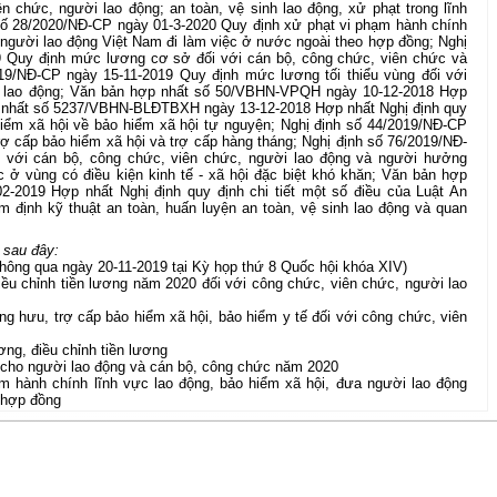
n chức, người lao động; an toàn, vệ sinh lao động, xử phạt trong lĩnh
số 28/2020/NĐ-CP ngày 01-3-2020 Quy định xử phạt vi phạm hành chính
 người lao động Việt Nam đi làm việc ở nước ngoài theo hợp đồng; Nghị
9 Quy định mức lương cơ sở đối với cán bộ, công chức, viên chức và
019/NĐ-CP ngày 15-11-2019 Quy định mức lương tối thiểu vùng đối với
g lao động; Văn bản hợp nhất số 50/VBHN-VPQH ngày 10-12-2018 Hợp
p nhất số 5237/VBHN-BLĐTBXH ngày 13-12-2018 Hợp nhất Nghị định quy
 hiểm xã hội về bảo hiểm xã hội tự nguyện; Nghị định số 44/2019/NĐ-CP
ợ cấp bảo hiểm xã hội và trợ cấp hàng tháng; Nghị định số 76/2019/NĐ-
 với cán bộ, công chức, viên chức, người lao động và người hưởng
c ở vùng có điều kiện kinh tế - xã hội đặc biệt khó khăn; Văn bản hợp
2019 Hợp nhất Nghị định quy định chi tiết một số điều của Luật An
m định kỹ thuật an toàn, huấn luyện an toàn, vệ sinh lao động và quan
 sau đây:
thông qua ngày 20-11-2019 tại Kỳ họp thứ 8 Quốc hội khóa XIV)
iều chỉnh tiền lương năm 2020 đối với công chức, viên chức, người lao
g hưu, trợ cấp bảo hiểm xã hội, bảo hiểm y tế đối với công chức, viên
ơng, điều chỉnh tiền lương
 cho người lao động và cán bộ, công chức năm 2020
ạm hành chính lĩnh vực lao động, bảo hiểm xã hội, đưa người lao động
 hợp đồng