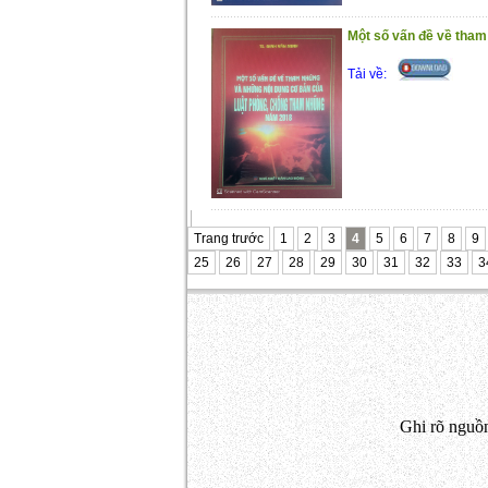
Một số vấn đề về tham
Tải về:
Trang trước
1
2
3
4
5
6
7
8
9
25
26
27
28
29
30
31
32
33
3
Ghi rõ nguồn