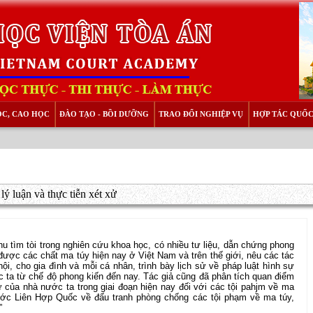
ỌC, CAO HỌC
ĐÀO TẠO - BỒI DƯỠNG
TRAO ĐỔI NGHIỆP VỤ
HỢP TÁC QUỐC
ý luận và thực tiễn xét xử
hu tìm tòi trong nghiên cứu khoa học, có nhiều tư liệu, dẫn chứng phong
được các chất ma túy hiện nay ở Việt Nam và trên thế giới, nêu các tác
ội, cho gia đình và mỗi cá nhân, trình bày lịch sử về pháp luật hình sự
 ta từ chế độ phong kiến đến nay. Tác giả cũng đã phân tích quan điểm
 của nhà nước ta trong giai đoạn hiện nay đối với các tội pahjm về ma
 ước Liên Hợp Quốc về đấu tranh phòng chống các tội phạm về ma túy,
”