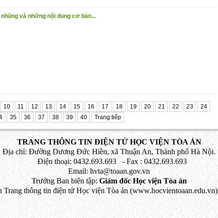
 nhũng và những nội dung cơ bản...
10
11
12
13
14
15
16
17
18
19
20
21
22
23
24
4
35
36
37
38
39
40
Trang tiếp
TRANG THÔNG TIN ĐIỆN TỬ HỌC VIỆN TÒA ÁN
Địa chỉ: Đường Dương Đức Hiền, xã Thuận An, Thành phố Hà Nội.
Điện thoại: 0432.693.693 - Fax : 0432.693.693
Email: hvta@toaan.gov.vn
Trưởng Ban biên tập:
Giám đốc Học viện Tòa án
 Trang thông tin điện tử Học viện Tòa án (www.hocvientoaan.edu.vn) 