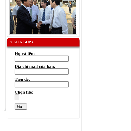
Ý KIẾN GÓP Ý
Họ và tên:
Địa chỉ mail của bạn:
Tiêu đề:
Chọn file: