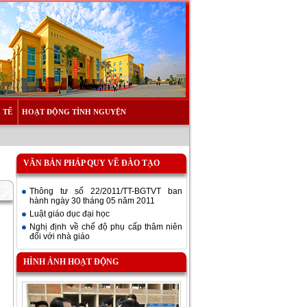
 TẾ
HOẠT ĐỘNG TÌNH NGUYỆN
VĂN BẢN PHÁP QUY VỀ ĐÀO TẠO
Thông tư số 22/2011/TT-BGTVT ban
hành ngày 30 tháng 05 năm 2011
Luật giáo dục đại học
Nghị định về chế độ phụ cấp thâm niên
đối với nhà giáo
HÌNH ẢNH HOẠT ĐỘNG