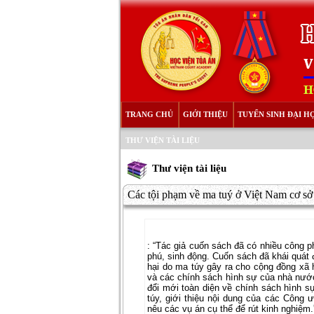
TRANG CHỦ
GIỚI THIỆU
TUYỂN SINH ĐẠI H
THƯ VIỆN TÀI LIỆU
Thư viện tài liệu
Các tội phạm về ma tuý ở Việt Nam cơ sở l
: “Tác giả cuốn sách đã có nhiều công p
phú, sinh động. Cuốn sách đã khái quát 
hại do ma túy gây ra cho cộng đồng xã h
và các chính sách hình sự của nhà nước
đổi mới toàn diện về chính sách hình sự
túy, giới thiệu nội dung của các Công
nêu các vụ án cụ thể để rút kinh nghiệm.