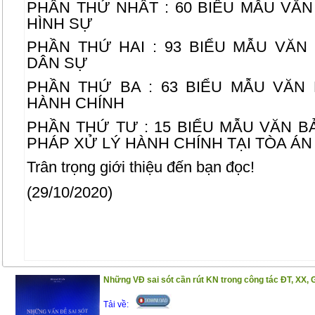
PHẦN THỨ NHẤT : 60 BIỂU MẪU VĂ
HÌNH SỰ
PHẦN THỨ HAI : 93 BIỂU MẪU VĂ
DÂN SỰ
PHẦN THỨ BA : 63 BIỂU MẪU VĂN
HÀNH CHÍNH
PHẦN THỨ TƯ : 15 BIỂU MẪU VĂN B
PHÁP XỬ LÝ HÀNH CHÍNH TẠI TÒA Á
Trân trọng giới thiệu đến bạn đọc!
(29/10/2020)
Những VĐ sai sót cần rút KN trong công tác ĐT, XX, 
Tải về: