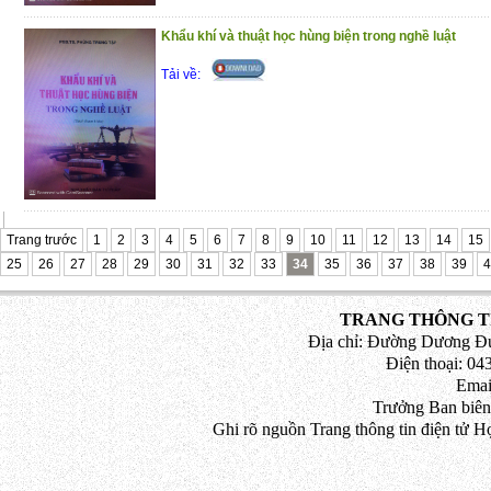
Khẩu khí và thuật học hùng biện trong nghề luật
Tải về:
Trang trước
1
2
3
4
5
6
7
8
9
10
11
12
13
14
15
25
26
27
28
29
30
31
32
33
34
35
36
37
38
39
4
TRANG THÔNG TI
Địa chỉ: Đường Dương Đứ
Điện thoại: 043
Emai
Trưởng Ban biên
Ghi rõ nguồn Trang thông tin điện tử H