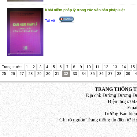
Khái niệm pháp lý trong các văn bản pháp luật
Tải về:
Trang trước
1
2
3
4
5
6
7
8
9
10
11
12
13
14
15
25
26
27
28
29
30
31
32
33
34
35
36
37
38
39
4
TRANG THÔNG TI
Địa chỉ: Đường Dương Đứ
Điện thoại: 043
Emai
Trưởng Ban biên
Ghi rõ nguồn Trang thông tin điện tử H