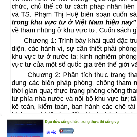
chức, chủ thể có tư cách pháp nhân liên
và TS. Phạm Thị Huệ biên soạn cuốn s
trong khu vực tư ở Việt Nam hiện nay
về tham nhũng ở khu vực tư. Cuốn sách 
Chương 1: Trình bày khái quát đặc trư
diện, các hành vi, sự cần thiết phải phòn
khu vực tư ở nước ta; kinh nghiệm phòn
vực tư của một số quốc gia trên thế giới v
Chương 2: Phân tích thực trạng tham
dụng các biện pháp phòng, chống tham 
thời gian qua; thực trạng phòng chống th
từ phía nhà nước và nội bộ khu vực tư; 
kế toán, kiểm toán, ban hành các chế tà
hình sự có hiệu lực đối với các hành vi vi
Đạo đức công chức trong thực thi công vụ
Chương 3: Tác giả đưa ra dự báo tình
giải pháp để phòng ngừa và đấu tranh có 
Tải về: