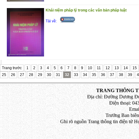
Khái niệm pháp lý trong các văn bản pháp luật
Tải về:
Trang trước
1
2
3
4
5
6
7
8
9
10
11
12
13
14
15
25
26
27
28
29
30
31
32
33
34
35
36
37
38
39
4
TRANG THÔNG TI
Địa chỉ: Đường Dương Đứ
Điện thoại: 043
Emai
Trưởng Ban biên
Ghi rõ nguồn Trang thông tin điện tử H