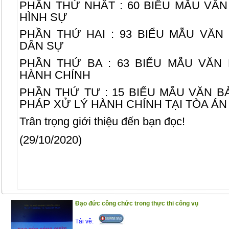
PHẦN THỨ NHẤT : 60 BIỂU MẪU VĂ
HÌNH SỰ
PHẦN THỨ HAI : 93 BIỂU MẪU VĂ
DÂN SỰ
PHẦN THỨ BA : 63 BIỂU MẪU VĂN
HÀNH CHÍNH
PHẦN THỨ TƯ : 15 BIỂU MẪU VĂN B
PHÁP XỬ LÝ HÀNH CHÍNH TẠI TÒA Á
Trân trọng giới thiệu đến bạn đọc!
(29/10/2020)
Đạo đức công chức trong thực thi công vụ
Tải về: