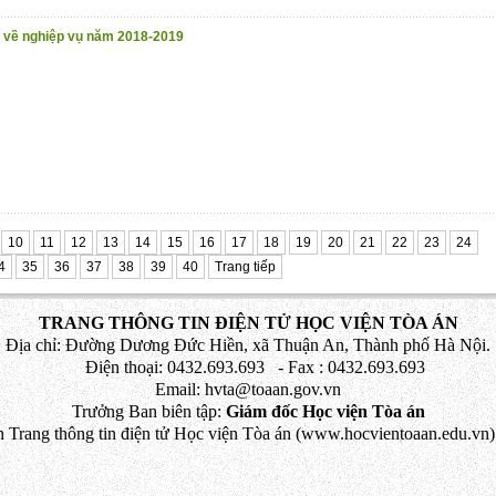
ề về nghiệp vụ năm 2018-2019
10
11
12
13
14
15
16
17
18
19
20
21
22
23
24
4
35
36
37
38
39
40
Trang tiếp
TRANG THÔNG TIN ĐIỆN TỬ HỌC VIỆN TÒA ÁN
Địa chỉ: Đường Dương Đức Hiền, xã Thuận An, Thành phố Hà Nội.
Điện thoại: 0432.693.693 - Fax : 0432.693.693
Email: hvta@toaan.gov.vn
Trưởng Ban biên tập:
Giám đốc Học viện Tòa án
 Trang thông tin điện tử Học viện Tòa án (www.hocvientoaan.edu.vn) 