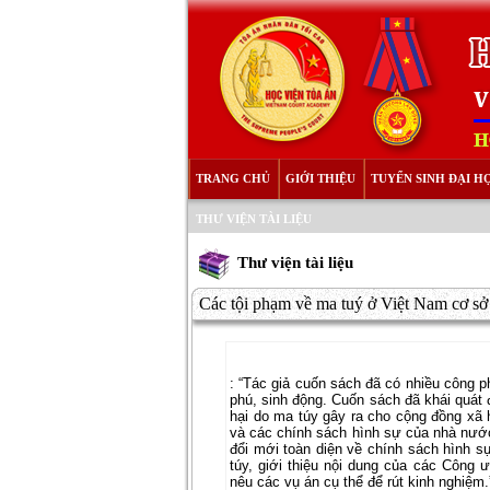
TRANG CHỦ
GIỚI THIỆU
TUYỂN SINH ĐẠI H
THƯ VIỆN TÀI LIỆU
Thư viện tài liệu
Các tội phạm về ma tuý ở Việt Nam cơ sở l
: “Tác giả cuốn sách đã có nhiều công p
phú, sinh động. Cuốn sách đã khái quát 
hại do ma túy gây ra cho cộng đồng xã h
và các chính sách hình sự của nhà nước
đổi mới toàn diện về chính sách hình sự
túy, giới thiệu nội dung của các Công
nêu các vụ án cụ thể để rút kinh nghiệm.