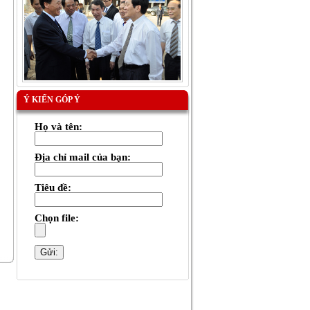
Ý KIẾN GÓP Ý
Họ và tên:
Địa chỉ mail của bạn:
Tiêu đề:
Chọn file: