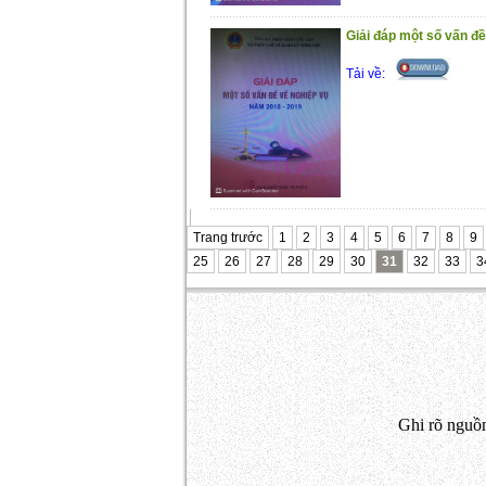
Giải đáp một số vấn đ
Tải về:
Trang trước
1
2
3
4
5
6
7
8
9
25
26
27
28
29
30
31
32
33
3
Ghi rõ nguồn