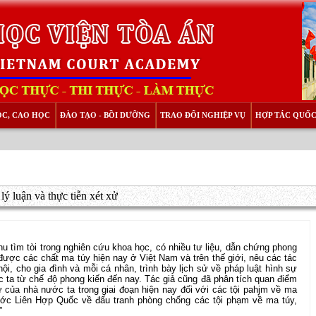
ỌC, CAO HỌC
ĐÀO TẠO - BỒI DƯỠNG
TRAO ĐỔI NGHIỆP VỤ
HỢP TÁC QUỐC
ý luận và thực tiễn xét xử
hu tìm tòi trong nghiên cứu khoa học, có nhiều tư liệu, dẫn chứng phong
được các chất ma túy hiện nay ở Việt Nam và trên thế giới, nêu các tác
ội, cho gia đình và mỗi cá nhân, trình bày lịch sử về pháp luật hình sự
 ta từ chế độ phong kiến đến nay. Tác giả cũng đã phân tích quan điểm
 của nhà nước ta trong giai đoạn hiện nay đối với các tội pahjm về ma
 ước Liên Hợp Quốc về đấu tranh phòng chống các tội phạm về ma túy,
”