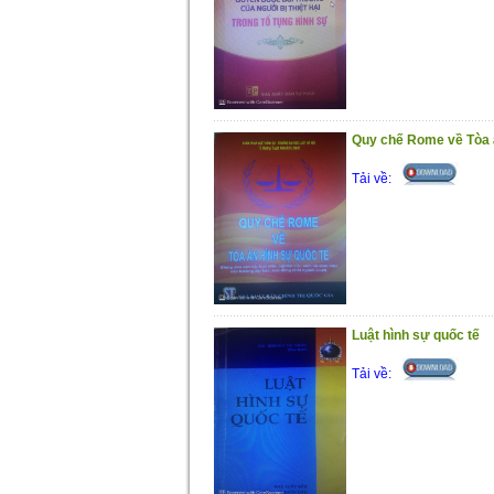
Quy chế Rome về Tòa á
Tải về:
Luật hình sự quốc tế
Tải về: