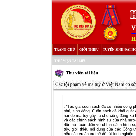
TRANG CHỦ
GIỚI THIỆU
TUYỂN SINH ĐẠI H
THƯ VIỆN TÀI LIỆU
Thư viện tài liệu
Các tội phạm về ma tuý ở Việt Nam cơ sở l
: “Tác giả cuốn sách đã có nhiều công p
phú, sinh động. Cuốn sách đã khái quát 
hại do ma túy gây ra cho cộng đồng xã h
và các chính sách hình sự của nhà nước
đổi mới toàn diện về chính sách hình sự
túy, giới thiệu nội dung của các Công
nêu các vụ án cụ thể để rút kinh nghiệm.