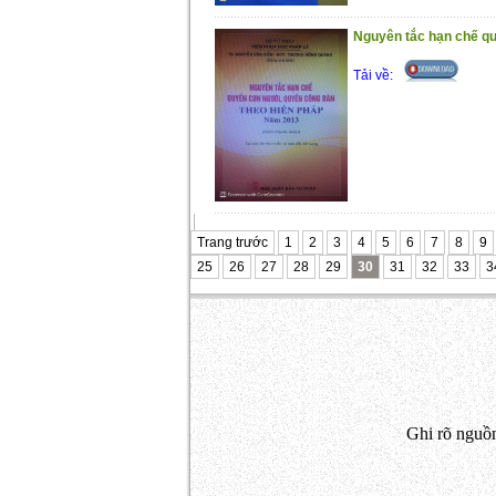
Nguyên tắc hạn chế qu
Tải về:
Trang trước
1
2
3
4
5
6
7
8
9
25
26
27
28
29
30
31
32
33
3
Ghi rõ nguồn