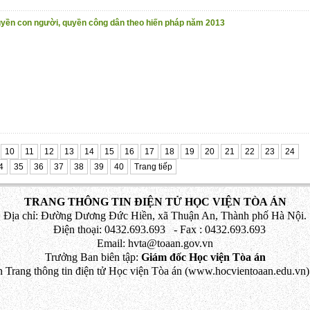
yền con người, quyền công dân theo hiến pháp năm 2013
10
11
12
13
14
15
16
17
18
19
20
21
22
23
24
4
35
36
37
38
39
40
Trang tiếp
TRANG THÔNG TIN ĐIỆN TỬ HỌC VIỆN TÒA ÁN
Địa chỉ: Đường Dương Đức Hiền, xã Thuận An, Thành phố Hà Nội.
Điện thoại: 0432.693.693 - Fax : 0432.693.693
Email: hvta@toaan.gov.vn
Trưởng Ban biên tập:
Giám đốc Học viện Tòa án
 Trang thông tin điện tử Học viện Tòa án (www.hocvientoaan.edu.vn) 