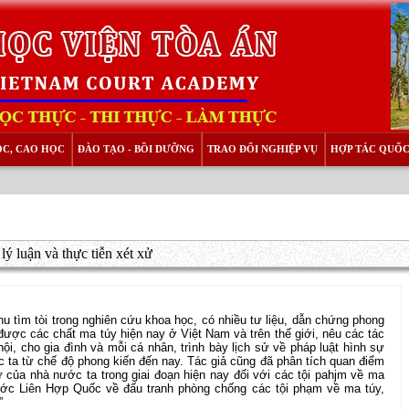
ỌC, CAO HỌC
ĐÀO TẠO - BỒI DƯỠNG
TRAO ĐỔI NGHIỆP VỤ
HỢP TÁC QUỐC
ý luận và thực tiễn xét xử
hu tìm tòi trong nghiên cứu khoa học, có nhiều tư liệu, dẫn chứng phong
được các chất ma túy hiện nay ở Việt Nam và trên thế giới, nêu các tác
ội, cho gia đình và mỗi cá nhân, trình bày lịch sử về pháp luật hình sự
 ta từ chế độ phong kiến đến nay. Tác giả cũng đã phân tích quan điểm
 của nhà nước ta trong giai đoạn hiện nay đối với các tội pahjm về ma
 ước Liên Hợp Quốc về đấu tranh phòng chống các tội phạm về ma túy,
”