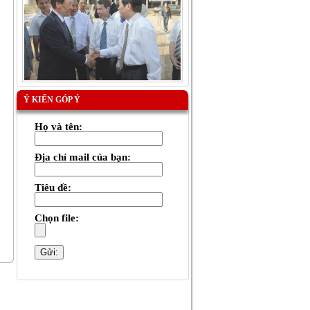
Ý KIẾN GÓP Ý
Họ và tên:
Địa chỉ mail của bạn:
Tiêu đề:
Chọn file: