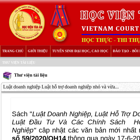
TRANG CHỦ
GIỚI THIỆU
TUYỂN SINH ĐẠI HỌC, CAO HỌC
ĐÀO TẠO - BỒ
THƯ VIỆN TÀI LIỆU
Thư viện tài liệu
Luật doanh nghiệp Luật hỗ trợ doanh nghiệp nhỏ và vừa...
Sách "
Luật Doanh Nghiệp, Luật Hỗ Trợ 
Luật Đầu Tư Và Các Chính Sách Hỗ
Nghiệp"
câp nhật các văn bản mới nhất
số 59/2020/QH14
thông qua ngày
17-6-20