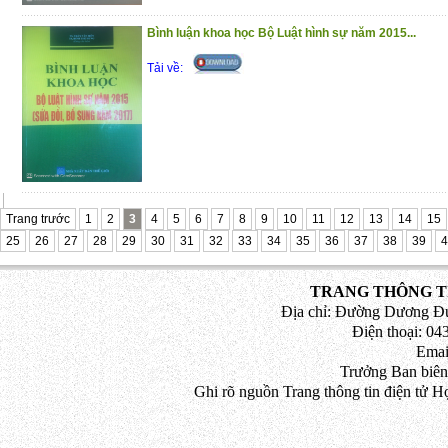
(2/12/2020)
Bình luận khoa học Bộ Luật hình sự năm 2015...
Tải về:
Trang trước
1
2
3
4
5
6
7
8
9
10
11
12
13
14
15
25
26
27
28
29
30
31
32
33
34
35
36
37
38
39
4
TRANG THÔNG TI
Địa chỉ: Đường Dương Đứ
Điện thoại: 043
Emai
Trưởng Ban biên
Ghi rõ nguồn Trang thông tin điện tử H