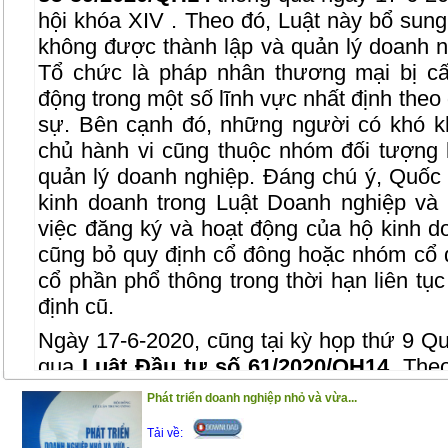
hội khóa XIV . Theo đó, Luật này bổ sun
không được thành lập và quản lý doanh ng
Tổ chức là pháp nhân thương mại bị c
động trong một số lĩnh vực nhất định theo
sự. Bên cạnh đó, những người có khó k
chủ hành vi cũng thuộc nhóm đối tượng
quản lý doanh nghiệp. Đáng chú ý, Quốc 
kinh doanh trong Luật Doanh nghiệp và
việc đăng ký và hoạt động của hộ kinh d
cũng bỏ quy định cổ đông hoặc nhóm cổ 
cổ phần phổ thông trong thời hạn liên tục
định cũ.
Ngày 17-6-2020, cũng tại kỳ họp thứ 9 Q
qua
Luật Đầu tư số 61/2020/QH14
. The
hiệu lực, thêm 02 nhóm ngành, nghề cấ
Phát triển doanh nghiệp nhỏ và vừa...
kinh doanh là kinh doanh pháo nổ và k
Tải về:
thuê. Bên cạnh đó, Luật này quy định cụ t