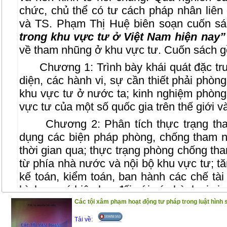
chức, chủ thể có tư cách pháp nhân liên
và TS. Phạm Thị Huệ biên soạn cuốn s
trong khu vực tư ở Việt Nam hiện nay
về tham nhũng ở khu vực tư. Cuốn sách 
Chương 1: Trình bày khái quát đặc trư
diện, các hành vi, sự cần thiết phải phòn
khu vực tư ở nước ta; kinh nghiệm phòn
vực tư của một số quốc gia trên thế giới v
Chương 2: Phân tích thực trạng tham
dụng các biện pháp phòng, chống tham 
thời gian qua; thực trạng phòng chống th
từ phía nhà nước và nội bộ khu vực tư; 
kế toán, kiểm toán, ban hành các chế tà
hình sự có hiệu lực đối với các hành vi vi
Các tội xâm phạm hoạt động tư pháp trong luật hình
Chương 3: Tác giả đưa ra dự báo tình
giải pháp để phòng ngừa và đấu tranh có 
Tải về: