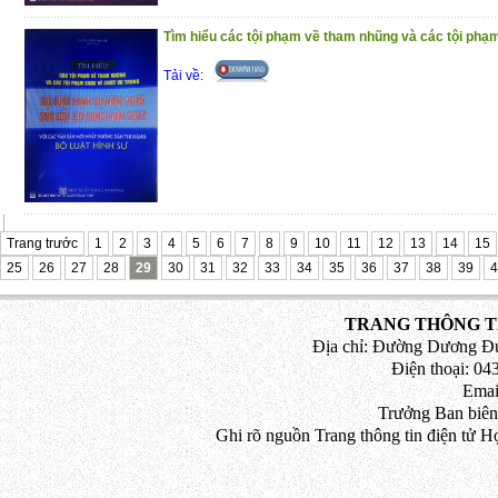
Tìm hiểu các tội phạm về tham nhũng và các tội phạm
Tải về:
Trang trước
1
2
3
4
5
6
7
8
9
10
11
12
13
14
15
25
26
27
28
29
30
31
32
33
34
35
36
37
38
39
4
TRANG THÔNG TI
Địa chỉ: Đường Dương Đứ
Điện thoại: 043
Emai
Trưởng Ban biên
Ghi rõ nguồn Trang thông tin điện tử H