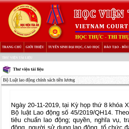
TRANG CHỦ
GIỚI THIỆU
TUYỂN SINH ĐẠI HỌC, CAO HỌC
ĐÀO TẠO - BỒ
THƯ VIỆN TÀI LIỆU
Thư viện tài liệu
Bộ Luật lao động chính sách tiền lương
Ngày 20-11-2019, tại Kỳ họp thứ 8 khóa 
Bộ luật Lao động số 45/2019/QH14. Theo 
tiêu chuẩn lao động; quyền, nghĩa vụ, t
động, người sử dụng lao động, tổ chức đạ