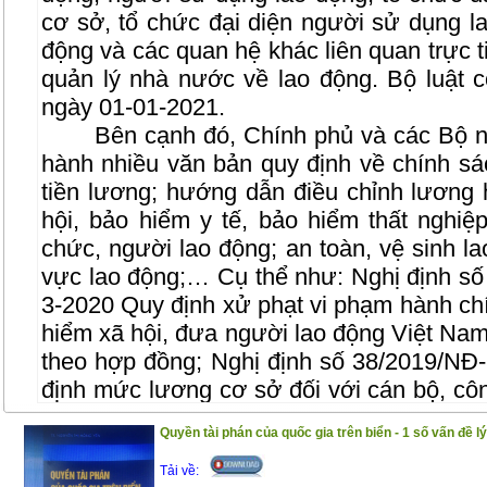
cơ sở, tổ chức đại diện người sử dụng l
động và các quan hệ khác liên quan trực t
quản lý nhà nước về lao động. Bộ luật c
ngày 01-01-2021.
Bên cạnh đó, Chính phủ và các Bộ ngà
hành nhiều văn bản quy định về chính sá
tiền lương; hướng dẫn điều chỉnh lương 
hội, bảo hiểm y tế, bảo hiểm thất nghiệ
chức, người lao động; an toàn, vệ sinh la
vực lao động;… Cụ thể như: Nghị định s
3-2020 Quy định xử phạt vi phạm hành chí
hiểm xã hội, đưa người lao động Việt Nam
theo hợp đồng; Nghị định số 38/2019/N
định mức lương cơ sở đối với cán bộ, cô
lượng vũ trang; Nghị định số 90/2019/N
Quyền tài phán của quốc gia trên biển - 1 số vấn đề lý
định mức lương tối thiểu vùng đối với ngư
hợp đồng lao động; Văn bản hợp nhất s
Tải về: