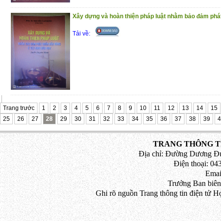
2020 đối với công chức, viên chức, người
Xây dựng và hoàn thiện pháp luật nhằm bảo đảm phát 
Phần thứ ba
. Hướng dẫn điều chỉnh lươ
xã hội, bảo hiểm y tế đối với công chức, 
Tải về:
Phần thứ tư
. Chính sách mới về tăng lươn
Phần thứ năm
. Thang, bảng lương dành c
bộ, công chức năm 2020
Phần thứ sáu
. Quy định xử phạt vi phạm
động, bảo hiểm xã hội, đưa người lao độ
Trang trước
nước ngoài theo hợp đồng
1
2
3
4
5
6
7
8
9
10
11
12
13
14
15
25
26
27
28
29
30
31
32
33
34
35
36
37
38
39
4
Trân trọng giới thiệu đến bạn đọc !
(7/1/2021)
TRANG THÔNG TI
Địa chỉ: Đường Dương Đứ
Điện thoại: 043
Emai
Trưởng Ban biên
Ghi rõ nguồn Trang thông tin điện tử H