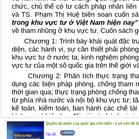
chức, chủ thể có tư cách pháp nhân liên
và TS. Phạm Thị Huệ biên soạn cuốn s
trong khu vực tư ở Việt Nam hiện nay
về tham nhũng ở khu vực tư. Cuốn sách 
Chương 1: Trình bày khái quát đặc trư
diện, các hành vi, sự cần thiết phải phòn
khu vực tư ở nước ta; kinh nghiệm phòn
vực tư của một số quốc gia trên thế giới v
Chương 2: Phân tích thực trạng tham
dụng các biện pháp phòng, chống tham 
thời gian qua; thực trạng phòng chống th
từ phía nhà nước và nội bộ khu vực tư; 
kế toán, kiểm toán, ban hành các chế tà
hình sự có hiệu lực đối với các hành vi vi
Quyền tài phán của quốc gia trên biển - 1 số vấn đề lý
Chương 3: Tác giả đưa ra dự báo tình
giải pháp để phòng ngừa và đấu tranh có 
Tải về: