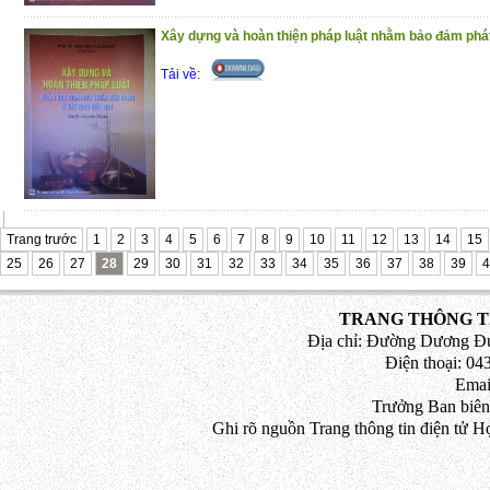
Xây dựng và hoàn thiện pháp luật nhằm bảo đảm phát 
Tải về:
Trang trước
1
2
3
4
5
6
7
8
9
10
11
12
13
14
15
25
26
27
28
29
30
31
32
33
34
35
36
37
38
39
4
TRANG THÔNG TI
Địa chỉ: Đường Dương Đứ
Điện thoại: 043
Emai
Trưởng Ban biên
Ghi rõ nguồn Trang thông tin điện tử H