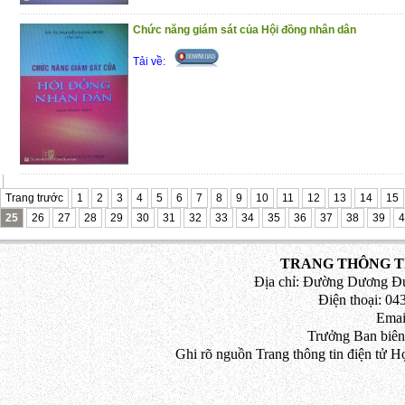
Chức năng giám sát của Hội đồng nhân dân
Tải về:
Trang trước
1
2
3
4
5
6
7
8
9
10
11
12
13
14
15
25
26
27
28
29
30
31
32
33
34
35
36
37
38
39
4
TRANG THÔNG TI
Địa chỉ: Đường Dương Đứ
Điện thoại: 043
Emai
Trưởng Ban biên
Ghi rõ nguồn Trang thông tin điện tử H