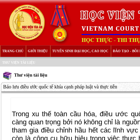
TRANG CHỦ
GIỚI THIỆU
TUYỂN SINH ĐẠI HỌC, CAO HỌC
ĐÀO TẠO - BỒ
THƯ VIỆN TÀI LIỆU
Thư viện tài liệu
Bảo lưu điều ước quốc tế khía cạnh pháp luật và thực tiễn
Trong xu thế toàn cầu hóa, điều ước quố
càng quan trọng bởi nó không chỉ là nguồn
tham gia điều chỉnh hầu hết các lĩnh vự
còn là công cụ hữu hiệu trong việc thực 