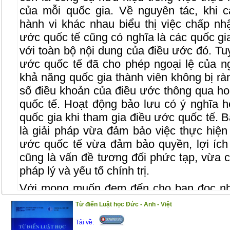
của mỗi quốc gia. Về nguyên tác, khi 
hành vi khác nhau biểu thị việc chấp nh
ước quốc tế cũng có nghĩa là các quốc g
với toàn bộ nội dung của điều ước đó. Tuy
ước quốc tế đã cho phép ngoại lệ của n
khả năng quốc gia thành viên không bị r
số điều khoản của điều ước thông qua ho
quốc tế. Hoạt động bảo lưu có ý nghĩa h
quốc gia khi tham gia điều ước quốc tế. 
là giải pháp vừa đảm bảo việc thực hiện
ước quốc tế vừa đảm bảo quyền, lợi ích 
cũng là vấn đề tương đối phức tạp, vừa 
pháp lý và yếu tố chính trị.
Với mong muốn đem đến cho bạn đọc nhữ
quốc tế nói chung và bảo lưu điều ước quố
Từ điển Luật học Đức - Anh - Việt
đã ra đời.
Tải về: