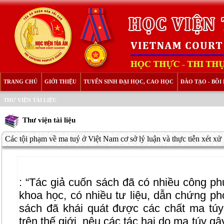
TRANG CHỦ
GIỚI THIỆU
TUYỂN SINH ĐẠI HỌC, CAO HỌC
ĐÀO TẠO - BỒ
THƯ VIỆN TÀI LIỆU
Thư viện tài liệu
Các tội phạm về ma tuý ở Việt Nam cơ sở lý luận và thực tiễn xét xử
: “Tác giả cuốn sách đã có nhiều công phu
khoa học, có nhiều tư liệu, dẫn chứng p
sách đã khái quát được các chất ma tú
trên thế giới, nêu các tác hại do ma túy g