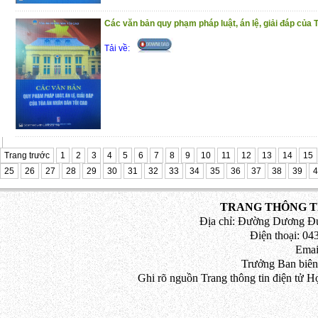
Các văn bản quy phạm pháp luật, án lệ, giải đáp củ
Tải về:
Trang trước
1
2
3
4
5
6
7
8
9
10
11
12
13
14
15
25
26
27
28
29
30
31
32
33
34
35
36
37
38
39
4
TRANG THÔNG TI
Địa chỉ: Đường Dương Đứ
Điện thoại: 043
Emai
Trưởng Ban biên
Ghi rõ nguồn Trang thông tin điện tử H