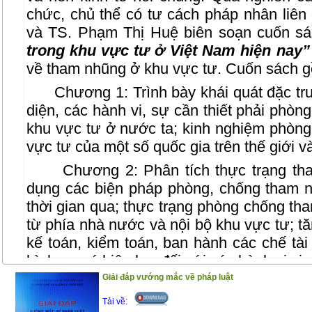
chức, chủ thể có tư cách pháp nhân liên
và TS. Phạm Thị Huệ biên soạn cuốn s
trong khu vực tư ở Việt Nam hiện nay
về tham nhũng ở khu vực tư. Cuốn sách 
Chương 1: Trình bày khái quát đặc trư
diện, các hành vi, sự cần thiết phải phòn
khu vực tư ở nước ta; kinh nghiệm phòn
vực tư của một số quốc gia trên thế giới v
Chương 2: Phân tích thực trạng tham
dụng các biện pháp phòng, chống tham 
thời gian qua; thực trạng phòng chống th
từ phía nhà nước và nội bộ khu vực tư; 
kế toán, kiểm toán, ban hành các chế tà
hình sự có hiệu lực đối với các hành vi vi
Giải đáp vướng mắc về pháp luật
Chương 3: Tác giả đưa ra dự báo tình
giải pháp để phòng ngừa và đấu tranh có 
Tải về: