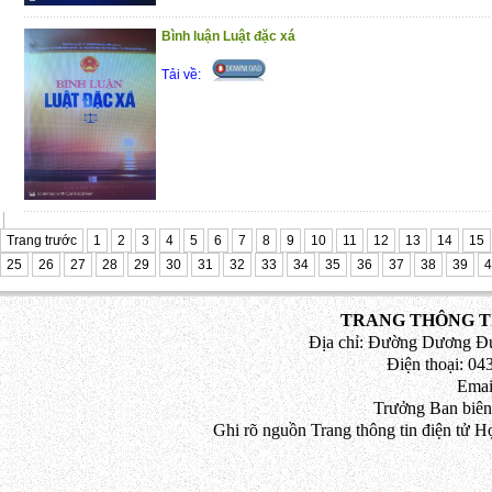
Bình luận Luật đặc xá
Tải về:
Trang trước
1
2
3
4
5
6
7
8
9
10
11
12
13
14
15
25
26
27
28
29
30
31
32
33
34
35
36
37
38
39
4
TRANG THÔNG TI
Địa chỉ: Đường Dương Đứ
Điện thoại: 043
Emai
Trưởng Ban biên
Ghi rõ nguồn Trang thông tin điện tử H