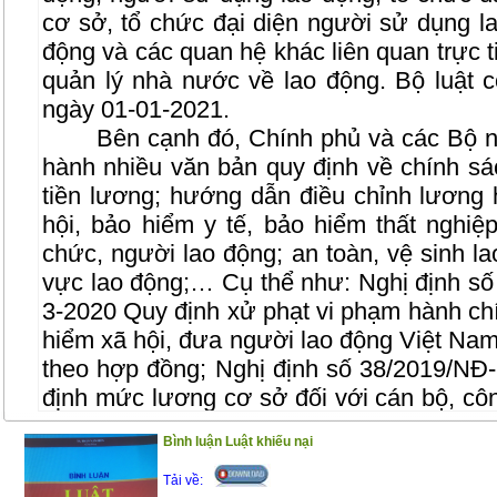
cơ sở, tổ chức đại diện người sử dụng l
động và các quan hệ khác liên quan trực t
quản lý nhà nước về lao động. Bộ luật c
ngày 01-01-2021.
Bên cạnh đó, Chính phủ và các Bộ ngà
hành nhiều văn bản quy định về chính sá
tiền lương; hướng dẫn điều chỉnh lương 
hội, bảo hiểm y tế, bảo hiểm thất nghiệ
chức, người lao động; an toàn, vệ sinh la
vực lao động;… Cụ thể như: Nghị định s
3-2020 Quy định xử phạt vi phạm hành chí
hiểm xã hội, đưa người lao động Việt Nam
theo hợp đồng; Nghị định số 38/2019/N
định mức lương cơ sở đối với cán bộ, cô
lượng vũ trang; Nghị định số 90/2019/N
Bình luận Luật khiếu nại
định mức lương tối thiểu vùng đối với ngư
hợp đồng lao động; Văn bản hợp nhất s
Tải về: