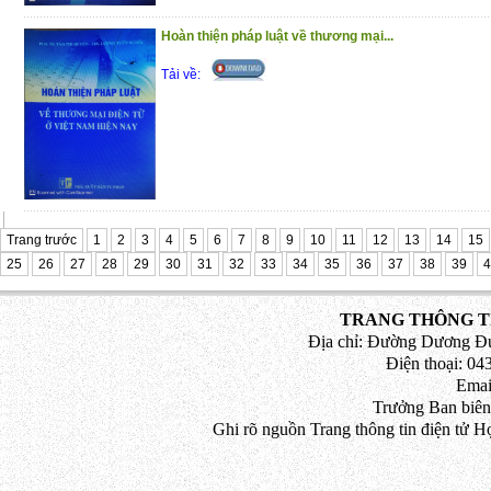
2020 đối với công chức, viên chức, người
Hoàn thiện pháp luật về thương mại...
Phần thứ ba
. Hướng dẫn điều chỉnh lươ
xã hội, bảo hiểm y tế đối với công chức, 
Tải về:
Phần thứ tư
. Chính sách mới về tăng lươn
Phần thứ năm
. Thang, bảng lương dành c
bộ, công chức năm 2020
Phần thứ sáu
. Quy định xử phạt vi phạm
động, bảo hiểm xã hội, đưa người lao độ
Trang trước
nước ngoài theo hợp đồng
1
2
3
4
5
6
7
8
9
10
11
12
13
14
15
25
26
27
28
29
30
31
32
33
34
35
36
37
38
39
4
Trân trọng giới thiệu đến bạn đọc !
(7/1/2021)
TRANG THÔNG TI
Địa chỉ: Đường Dương Đứ
Điện thoại: 043
Emai
Trưởng Ban biên
Ghi rõ nguồn Trang thông tin điện tử H