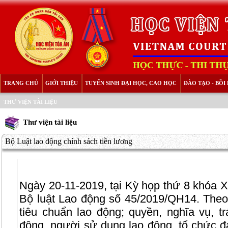
TRANG CHỦ
GIỚI THIỆU
TUYỂN SINH ĐẠI HỌC, CAO HỌC
ĐÀO TẠO - BỒ
THƯ VIỆN TÀI LIỆU
Thư viện tài liệu
Bộ Luật lao động chính sách tiền lương
Ngày 20-11-2019, tại Kỳ họp thứ 8 khóa 
Bộ luật Lao động số 45/2019/QH14. Theo 
tiêu chuẩn lao động; quyền, nghĩa vụ, t
động, người sử dụng lao động, tổ chức đạ