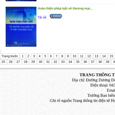
Hoàn thiện pháp luật về thương mại...
Tải về:
Trang trước
1
2
3
4
5
6
7
8
9
10
11
12
13
14
15
25
26
27
28
29
30
31
32
33
34
35
36
37
38
39
4
TRANG THÔNG TI
Địa chỉ: Đường Dương Đứ
Điện thoại: 043
Emai
Trưởng Ban biên
Ghi rõ nguồn Trang thông tin điện tử H