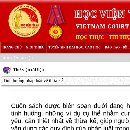
TRANG CHỦ
GIỚI THIỆU
TUYỂN SINH ĐẠI HỌC, CAO HỌC
ĐÀO TẠO - BỒ
THƯ VIỆN TÀI LIỆU
Thư viện tài liệu
Tình huống pháp luật về thừa kế
Cuốn sách được biên soạn dưới dạng h
tình huống, những ví dụ cụ thể nhằm c
yếu, cần thiết nhất về thừa kế, giúp ngư
vận dụng các quy định của pháp luật trong