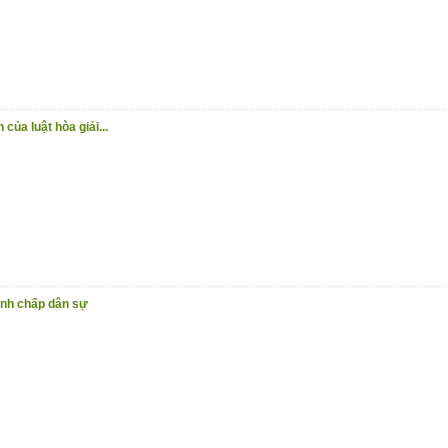
của luật hòa giải...
ranh chấp dân sự