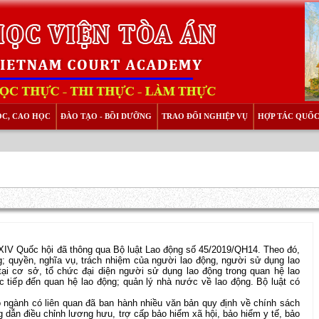
ỌC, CAO HỌC
ĐÀO TẠO - BỒI DƯỠNG
TRAO ĐỔI NGHIỆP VỤ
HỢP TÁC QUỐC
 XIV Quốc hội đã thông qua Bộ luật Lao động số 45/2019/QH14. Theo đó,
g; quyền, nghĩa vụ, trách nhiệm của người lao động, người sử dụng lao
tại cơ sở, tổ chức đại diện người sử dụng lao động trong quan hệ lao
c tiếp đến quan hệ lao động; quản lý nhà nước về lao động. Bộ luật có
nh có liên quan đã ban hành nhiều văn bản quy định về chính sách
g dẫn điều chỉnh lương hưu, trợ cấp bảo hiểm xã hội, bảo hiểm y tế, bảo