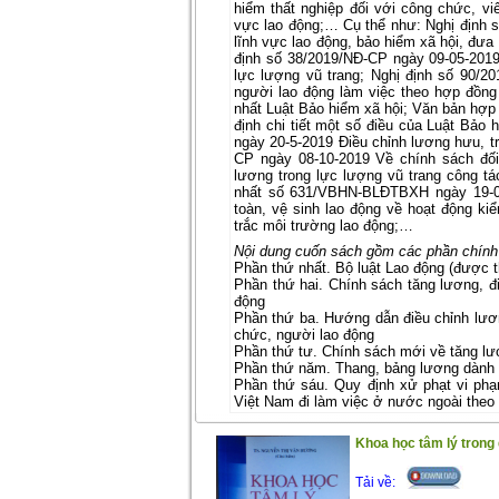
hiểm thất nghiệp đối với công chức, viê
vực lao động;… Cụ thể như: Nghị định 
lĩnh vực lao động, bảo hiểm xã hội, đưa
định số 38/2019/NĐ-CP ngày 09-05-201
lực lượng vũ trang; Nghị định số 90/2
người lao động làm việc theo hợp đồn
nhất Luật Bảo hiểm xã hội; Văn bản hợ
định chi tiết một số điều của Luật Bảo
ngày 20-5-2019 Điều chỉnh lương hưu, tr
CP ngày 08-10-2019 Về chính sách đối
lương trong lực lượng vũ trang công tá
nhất số 631/VBHN-BLĐTBXH ngày 19-02-
toàn, vệ sinh lao động về hoạt động kiể
trắc môi trường lao động;…
Nội dung cuốn sách gồm các phần chính
Phần thứ nhất
. Bộ luật Lao động (được 
Phần thứ hai
. Chính sách tăng lương, đ
động
Phần thứ ba
. Hướng dẫn điều chỉnh lươn
chức, người lao động
Phần thứ tư
. Chính sách mới về tăng lư
Phần thứ năm
. Thang, bảng lương dành
Phần thứ sáu
. Quy định xử phạt vi ph
Việt Nam đi làm việc ở nước ngoài theo
Trân trọng giới thiệu đến bạn đọc !
Khoa học tâm lý trong 
(7/1/2021)
Tải về: