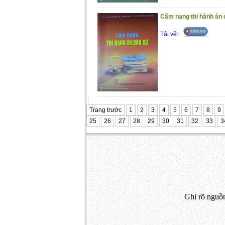
Cẩm nang thi hành án
Tải về:
Trang trước
1
2
3
4
5
6
7
8
9
25
26
27
28
29
30
31
32
33
3
Ghi rõ nguồn