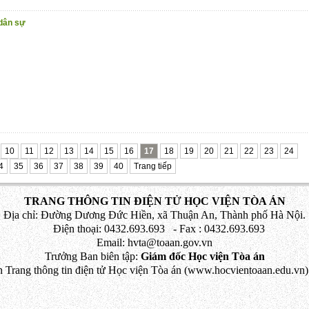
 dân sự
10
11
12
13
14
15
16
17
18
19
20
21
22
23
24
4
35
36
37
38
39
40
Trang tiếp
TRANG THÔNG TIN ĐIỆN TỬ HỌC VIỆN TÒA ÁN
Địa chỉ: Đường Dương Đức Hiền, xã Thuận An, Thành phố Hà Nội.
Điện thoại: 0432.693.693 - Fax : 0432.693.693
Email: hvta@toaan.gov.vn
Trưởng Ban biên tập:
Giám đốc Học viện Tòa án
 Trang thông tin điện tử Học viện Tòa án (www.hocvientoaan.edu.vn) 