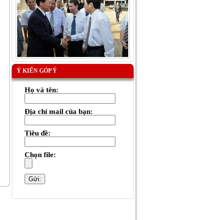
Ý KIẾN GÓP Ý
Họ và tên:
Địa chỉ mail của bạn:
Tiêu đề:
Chọn file: