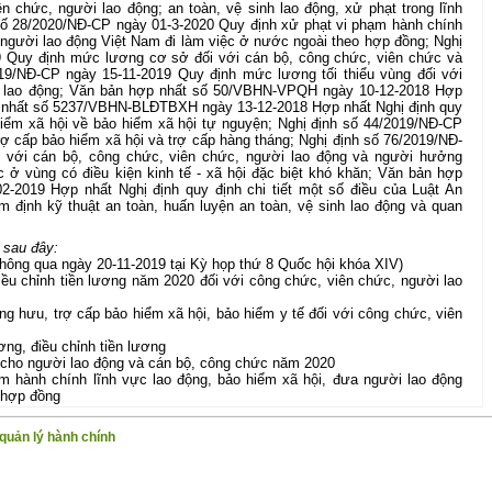
n chức, người lao động; an toàn, vệ sinh lao động, xử phạt trong lĩnh
số 28/2020/NĐ-CP ngày 01-3-2020 Quy định xử phạt vi phạm hành chính
 người lao động Việt Nam đi làm việc ở nước ngoài theo hợp đồng; Nghị
9 Quy định mức lương cơ sở đối với cán bộ, công chức, viên chức và
019/NĐ-CP ngày 15-11-2019 Quy định mức lương tối thiểu vùng đối với
g lao động; Văn bản hợp nhất số 50/VBHN-VPQH ngày 10-12-2018 Hợp
p nhất số 5237/VBHN-BLĐTBXH ngày 13-12-2018 Hợp nhất Nghị định quy
 hiểm xã hội về bảo hiểm xã hội tự nguyện; Nghị định số 44/2019/NĐ-CP
ợ cấp bảo hiểm xã hội và trợ cấp hàng tháng; Nghị định số 76/2019/NĐ-
 với cán bộ, công chức, viên chức, người lao động và người hưởng
c ở vùng có điều kiện kinh tế - xã hội đặc biệt khó khăn; Văn bản hợp
2019 Hợp nhất Nghị định quy định chi tiết một số điều của Luật An
m định kỹ thuật an toàn, huấn luyện an toàn, vệ sinh lao động và quan
 sau đây:
thông qua ngày 20-11-2019 tại Kỳ họp thứ 8 Quốc hội khóa XIV)
iều chỉnh tiền lương năm 2020 đối với công chức, viên chức, người lao
g hưu, trợ cấp bảo hiểm xã hội, bảo hiểm y tế đối với công chức, viên
ơng, điều chỉnh tiền lương
 cho người lao động và cán bộ, công chức năm 2020
ạm hành chính lĩnh vực lao động, bảo hiểm xã hội, đưa người lao động
 hợp đồng
quản lý hành chính