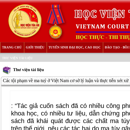
TRANG CHỦ
GIỚI THIỆU
TUYỂN SINH ĐẠI HỌC, CAO HỌC
ĐÀO TẠO - BỒ
THƯ VIỆN TÀI LIỆU
Thư viện tài liệu
Các tội phạm về ma tuý ở Việt Nam cơ sở lý luận và thực tiễn xét xử
: “Tác giả cuốn sách đã có nhiều công phu
khoa học, có nhiều tư liệu, dẫn chứng p
sách đã khái quát được các chất ma tú
trên thế giới, nêu các tác hại do ma túy g