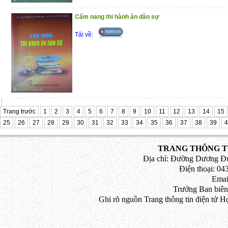
Cẩm nang thi hành án dân sự
Tải về:
Trang trước
1
2
3
4
5
6
7
8
9
10
11
12
13
14
15
25
26
27
28
29
30
31
32
33
34
35
36
37
38
39
4
TRANG THÔNG TI
Địa chỉ: Đường Dương Đứ
Điện thoại: 043
Emai
Trưởng Ban biên
Ghi rõ nguồn Trang thông tin điện tử H