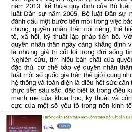
năm 2013, kế thừa quy định của Bộ luậ
luật Dân sự năm 2005, Bộ luật Dân sự
đánh dấu một bước tiến mới trong việc bả
chung, quyền nhân thân nói riêng, thể hiệ
tế, xã hội, kỹ thuật lập pháp tiến bộ. 
quyền nhân thân ngày càng khẳng định va
là những giá trị cốt lõi trong đời sống t
Nghiên cứu, tìm hiểu bản chất của quy
đặc thù, cơ chế bảo vệ quyền nhân thâ
luật một số quốc gia trên thế giới cũng n
hệ thống và toàn diện là điều hết sức cần t
thực tiễn sâu sắc, đặc biệt là trong điều k
mạnh mẽ của khoa học, kỹ thuật và côn
cực của một số yếu tố trong nền kinh tế 
phạm pháp luật về bảo vệ các quyền co
Hướng dẫn soạn thảo hợp đồng theo Bộ luật dân sự 
nhân thân nói riêng trong các lĩnh vực củ
ra, cơ chế bảo vệ quyền còn một số bất cậ
Tải về: