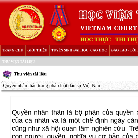
TRANG CHỦ
GIỚI THIỆU
TUYỂN SINH ĐẠI HỌC, CAO HỌC
ĐÀO TẠO - BỒ
THƯ VIỆN TÀI LIỆU
Thư viện tài liệu
Quyền nhân thân trong pháp luật dân sự Việt Nam
Quyền nhân thân là bộ phận của quyền 
của cá nhân và là một chế định ngày cà
cũng như xã hội quan tâm nghiên cứu. Tr
con người, quyền, nghĩa vụ cơ bản của 