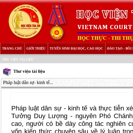
TRANG CHỦ
GIỚI THIỆU
TUYỂN SINH ĐẠI HỌC, CAO HỌC
ĐÀO TẠO - BỒ
THƯ VIỆN TÀI LIỆU
Thư viện tài liệu
Pháp luật dân sự- kinh tế...
Pháp luật dân sự - kinh tế và thực tiễn x
Tưởng Duy Lượng - nguyên Phó Chánh 
cao, người có bề dày công tác nghiên c
vốn kiến thức chuyên sâu về lý luận tro