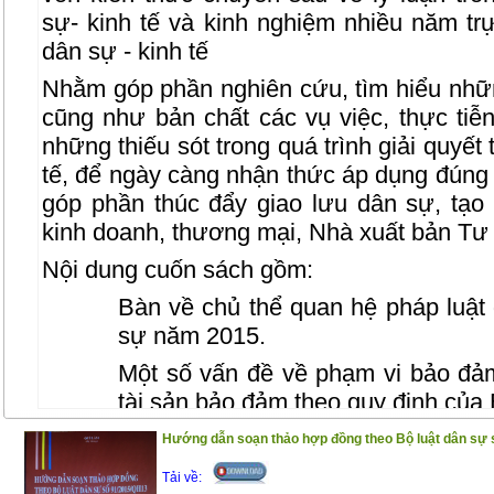
sự- kinh tế và kinh nghiệm nhiều năm trự
dân sự - kinh tế
Nhằm góp phần nghiên cứu, tìm hiểu nhữn
cũng như bản chất các vụ việc, thực tiễn
những thiếu sót trong quá trình giải quyết
tế, để ngày càng nhận thức áp dụng đúng p
góp phần thúc đẩy giao lưu dân sự, tạo 
kinh doanh, thương mại, Nhà xuất bản Tư
Nội dung cuốn sách gồm:
Bàn về chủ thể quan hệ pháp luật
sự năm 2015.
Một số vấn đề về phạm vi bảo đả
tài sản bảo đảm theo quy định của
Bàn về đăng ký biện pháp bảo đả
Hướng dẫn soạn thảo hợp đồng theo Bộ luật dân sự 
theo quy định của Bộ luật Dân sự 
Tải về: