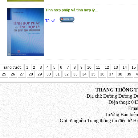
quyền sử dụng đất.
Tính hợp pháp và tình hợp lý...
Cầm giữ tài sản – Một biện pháp b
Tải về:
Hợp đồng tín dụng và đôi điều cần 
Những sai lầm đáng tiếc của Tòa
kinh doanh, thương mại.
Có thỏa thuận phạt nhiều lần về mộ
chồng lãi trong hợp đồng vay tài s
không?
Trang trước
1
2
3
4
5
6
7
8
9
10
11
12
13
14
15
25
26
27
28
29
30
31
32
33
34
35
36
37
38
39
4
Một quyết định giám đốc thẩm đã
đường lối giải quyết.
TRANG THÔNG TI
Địa chỉ: Đường Dương Đứ
Các vi phạm khi ký kết, thực hiệ
Điện thoại: 043
sót trong quá trình xét xử.
Emai
Trưởng Ban biên
Quyết định của bản án sơ thẩm có n
Ghi rõ nguồn Trang thông tin điện tử H
hành được.
Trân trọng giới thiệu đến bạn đọc !