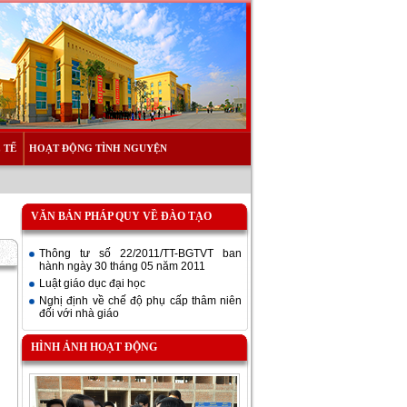
 TẾ
HOẠT ĐỘNG TÌNH NGUYỆN
VĂN BẢN PHÁP QUY VỀ ĐÀO TẠO
Thông tư số 22/2011/TT-BGTVT ban
hành ngày 30 tháng 05 năm 2011
Luật giáo dục đại học
Nghị định về chế độ phụ cấp thâm niên
đối với nhà giáo
HÌNH ẢNH HOẠT ĐỘNG