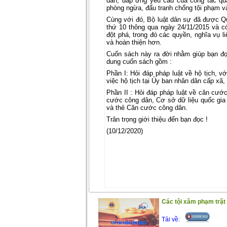
dân; đáp ứng yêu cầu của công tác quả
phòng ngừa, đấu tranh chống tội phạm và
Cùng với đó, Bộ luật dân sự đã được Qu
thứ 10 thông qua ngày 24/11/2015 và có
đột phá, trong đó các quyền, nghĩa vụ l
và hoàn thiện hơn.
Cuốn sách này ra đời nhằm giúp bạn đọc
dung cuốn sách gồm :
Phần I: Hỏi đáp pháp luật về hộ tịch, v
việc hộ tịch tại Ủy ban nhân dân cấp xã
Phần II : Hỏi đáp pháp luật về căn cước
cước công dân, Cơ sở dữ liệu quốc gia
và thẻ Căn cước công dân.
Trân trọng giới thiệu đến bạn đọc !
(10/12/2020)
Các tội xâm phạm trật
Tải về: