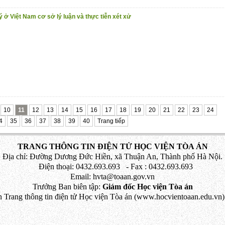
 ở Việt Nam cơ sở lý luận và thực tiễn xét xử
10
11
12
13
14
15
16
17
18
19
20
21
22
23
24
4
35
36
37
38
39
40
Trang tiếp
TRANG THÔNG TIN ĐIỆN TỬ HỌC VIỆN TÒA ÁN
Địa chỉ: Đường Dương Đức Hiền, xã Thuận An, Thành phố Hà Nội.
Điện thoại: 0432.693.693 - Fax : 0432.693.693
Email: hvta@toaan.gov.vn
Trưởng Ban biên tập:
Giám đốc Học viện Tòa án
 Trang thông tin điện tử Học viện Tòa án (www.hocvientoaan.edu.vn) 