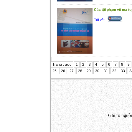
Các tội phạm về ma tuý
Tải về:
Trang trước
1
2
3
4
5
6
7
8
9
25
26
27
28
29
30
31
32
33
3
Ghi rõ nguồn