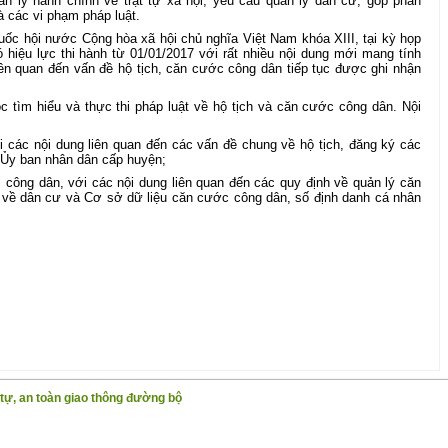
n lý hành chính về trật tự xã hội, yêu cầu quản lý dân cư, góp phần
 các vi phạm pháp luật.
ốc hội nước Cộng hòa xã hội chủ nghĩa Việt Nam khóa XIII, tại kỳ họp
 hiệu lực thi hành từ 01/01/2017 với rất nhiều nội dung mới mang tính
iên quan đến vấn đề hộ tịch, căn cước công dân tiếp tục được ghi nhận
 tìm hiểu và thực thi pháp luật về hộ tịch và căn cước công dân. Nội
ới các nội dung liên quan đến các vấn đề chung về hộ tịch, đăng ký các
, Ủy ban nhân dân cấp huyện;
 công dân, với các nội dung liên quan đến các quy định về quản lý căn
 về dân cư và Cơ sở dữ liệu căn cước công dân, số định danh cá nhân
 tự, an toàn giao thông đường bộ