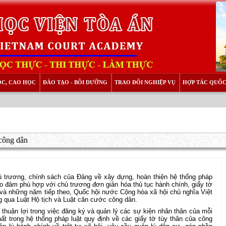
ỌC, CAO HỌC
ĐÀO TẠO - BỒI DƯỠNG
TRAO ĐỔI NGHIỆP VỤ
HỢP TÁC QUỐC
 công dân
hủ trương, chính sách của Đảng về xây dựng, hoàn thiện hệ thống pháp
o đảm phù hợp với chủ trương đơn giản hóa thủ tục hành chính, giấy tờ
và những năm tiếp theo, Quốc hội nước Cộng hòa xã hội chủ nghĩa Việt
ng qua Luật Hộ tịch và Luật căn cước công dân.
n thuận lợi trong việc đăng ký và quản lý các sự kiện nhân thân của mỗi
t trong hệ thống pháp luật quy định về các giấy tờ tùy thân của công