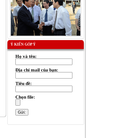
Ý KIẾN GÓP Ý
Họ và tên:
Địa chỉ mail của bạn:
Tiêu đề:
Chọn file: