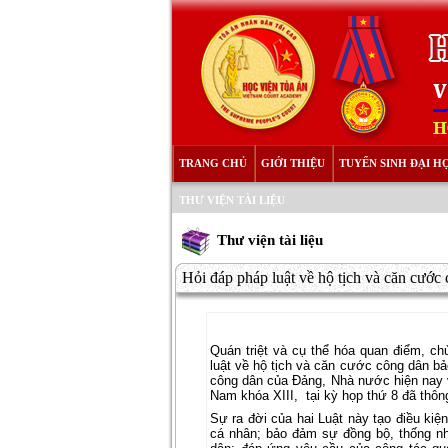
TRANG CHỦ
GIỚI THIỆU
TUYỂN SINH ĐẠI H
THƯ VIỆN TÀI LIỆU
Thư viện tài liệu
Hỏi đáp pháp luật về hộ tịch và căn cước
Quán triệt và cụ thể hóa quan điểm, c
luật về hộ tịch và căn cước công dân bả
công dân của Đảng, Nhà nước hiện nay 
Nam khóa XIII,
tại kỳ họp thứ 8 đã thô
Sự ra đời của hai Luật này tạo điều kiệ
cá nhân; bảo đảm sự đồng bộ, thống nhấ