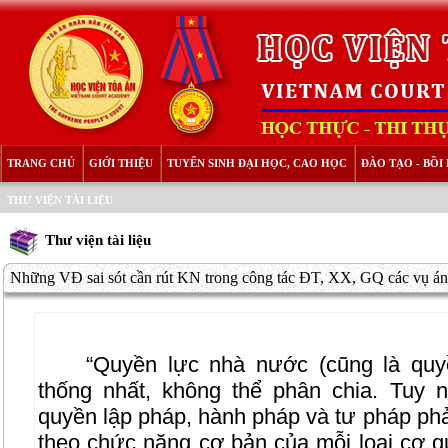
TRANG CHỦ
GIỚI THIỆU
TUYỂN SINH ĐẠI HỌC, CAO HỌC
ĐÀO TẠO - BỒ
THƯ VIỆN TÀI LIỆU
Thư viện tài liệu
Những VĐ sai sót cần rút KN trong công tác ĐT, XX, GQ các vụ án
“Quyền lực nhà nước (cũng là quy
thống nhất, không thể phân chia. Tuy n
quyền lập pháp, hành pháp và tư pháp ph
theo chức năng cơ bản của mỗi loại cơ q