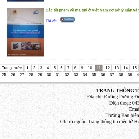
PHẦN IV. QUY ĐỊNH XỬ LÝ T
Các tội phạm về ma tuý ở Việt Nam cơ sở lý luận và 
CHỨC DANH TƯ PHÁP TRONG TOÀ 
SỐ HƯỚNG DẪN, QUYẾT ĐỊNH MỚI B
Tải về:
Trong quá trình thực hiện chắc
những thiếu sót nhất định. Rất mong n
những đóng góp ý kiến của quý vị độc gi
thiện hơn khi tái bản. Mọi thắc mắc về 
bản quyền xin liên hệ theo địa chỉ: 141/20
Trang trước
1
2
3
4
5
6
7
8
9
10
11
12
13
14
15
Q.12, TP. HCM.
25
26
27
28
29
30
31
32
33
34
35
36
37
38
39
4
Trân trọng giới thiệu cuốn sách này
TRANG THÔNG TI
Địa chỉ: Đường Dương Đứ
Điện thoại: 043
Emai
Trưởng Ban biên
Ghi rõ nguồn Trang thông tin điện tử H