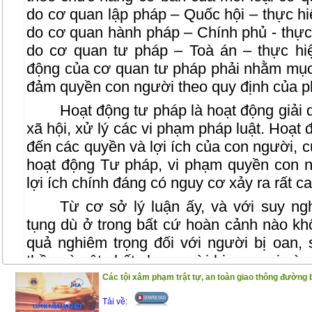
do cơ quan lập pháp – Quốc hội – thực h
do cơ quan hành pháp – Chính phủ - thực
do cơ quan tư pháp – Toà án – thực hi
động của cơ quan tư pháp phải nhằm mục 
đảm quyền con người theo quy định của ph
Hoạt động tư pháp là hoạt động giải 
xã hội, xử lý các vi phạm pháp luật. Hoạt 
đến các quyền và lợi ích của con người, c
hoạt động Tư pháp, vi phạm quyền con 
lợi ích chính đáng có nguy cơ xảy ra rất ca
Từ cơ sở lý luận ấy, và với suy ngh
tụng dù ở trong bất cứ hoàn cảnh nào kh
quả nghiêm trọng đối với người bị oan, 
thần và vật chất cho người bị oan sai và
còn ảnh hưởng đến niềm tin về việc thực t
Các tội xâm phạm trật tự, an toàn giao thông đường 
bảo công lý, công bằng xã hội và việc phò
Tải về: