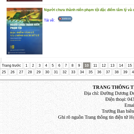
(2/12/2020)
Người chưa thành niên phạm tội đặc điểm tâm lý và 
Tải về:
Trang trước
1
2
3
4
5
6
7
8
9
10
11
12
13
14
15
25
26
27
28
29
30
31
32
33
34
35
36
37
38
39
4
TRANG THÔNG TI
Địa chỉ: Đường Dương Đứ
Điện thoại: 043
Emai
Trưởng Ban biên
Ghi rõ nguồn Trang thông tin điện tử H