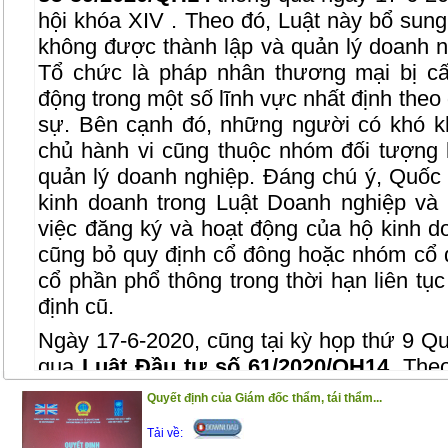
hội khóa XIV . Theo đó, Luật này bổ sun
không được thành lập và quản lý doanh ng
Tổ chức là pháp nhân thương mại bị c
động trong một số lĩnh vực nhất định theo
sự. Bên cạnh đó, những người có khó k
chủ hành vi cũng thuộc nhóm đối tượng
quản lý doanh nghiệp. Đáng chú ý, Quốc 
kinh doanh trong Luật Doanh nghiệp và
việc đăng ký và hoạt động của hộ kinh d
cũng bỏ quy định cổ đông hoặc nhóm cổ 
cổ phần phổ thông trong thời hạn liên tục
định cũ.
Ngày 17-6-2020, cũng tại kỳ họp thứ 9 Q
qua
Luật Đầu tư số 61/2020/QH14
. The
hiệu lực, thêm 02 nhóm ngành, nghề cấ
Quyết định của Giám đốc thẩm, tái thẩm...
kinh doanh là kinh doanh pháo nổ và k
Tải về:
thuê. Bên cạnh đó, Luật này quy định cụ t