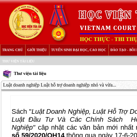
TRANG CHỦ
GIỚI THIỆU
TUYỂN SINH ĐẠI HỌC, CAO HỌC
ĐÀO TẠO - BỒ
THƯ VIỆN TÀI LIỆU
Thư viện tài liệu
Luật doanh nghiệp Luật hỗ trợ doanh nghiệp nhỏ và vừa...
Sách "
Luật Doanh Nghiệp, Luật Hỗ Trợ 
Luật Đầu Tư Và Các Chính Sách Hỗ
Nghiệp"
câp nhật các văn bản mới nhất
số 59/2020/QH14
thông qua ngày
17-6-20