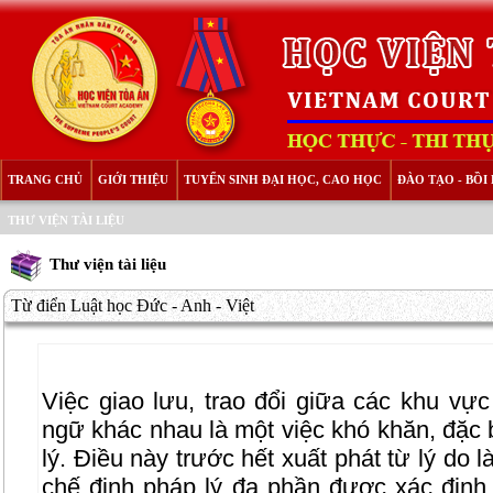
TRANG CHỦ
GIỚI THIỆU
TUYỂN SINH ĐẠI HỌC, CAO HỌC
ĐÀO TẠO - BỒ
THƯ VIỆN TÀI LIỆU
Thư viện tài liệu
Từ điển Luật học Đức - Anh - Việt
Việc giao lưu, trao đổi giữa các khu vự
ngữ khác nhau là một việc khó khăn, đặc 
lý. Điều này trước hết xuất phát từ lý do 
chế định pháp lý đa phần được xác định 