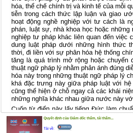
hóa, thể chế chính trị và kinh tế của mỗi 
tiễn trong cách thức lập luận và giao ư
hoạt động nghề nghiệp với tư cách là n
phán, luật sự, nhà khoa học hoặc những 
nghiệp tư pháp khác liên quan đến việc
c
dung luật pháp dưới những hình thức t
thời, đi liền với sự phân hóa hệ thống chí
tăng là quá trình mở rộng hoặc chuyển
thuật ngữ pháp lý nhằm phản ánh đúng diễ
hóa này trong những thuật ngữ pháp lý c
khá đặc trưng này giữa pháp luật với hệ t
cũng thể hiện ở chỗ ngay cả các khái ni
những nghĩa khác nhau giữa nước này vớ
Cuốn từ điển này lấy tiếng Đức làm chuẩn
là phương án đối dịch. Trân trọng giới thi
Quyết định của Giám đốc thẩm, tái thẩm...
(4/11/2020)
Tải về: