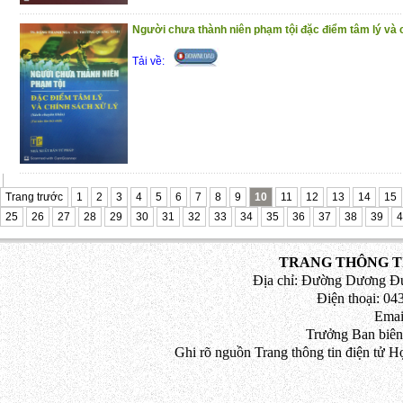
Người chưa thành niên phạm tội đặc điểm tâm lý và 
Tải về:
Trang trước
1
2
3
4
5
6
7
8
9
10
11
12
13
14
15
25
26
27
28
29
30
31
32
33
34
35
36
37
38
39
4
TRANG THÔNG TI
Địa chỉ: Đường Dương Đứ
Điện thoại: 043
Emai
Trưởng Ban biên
Ghi rõ nguồn Trang thông tin điện tử H