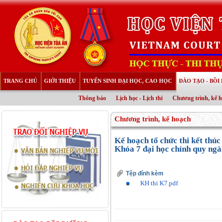
TRANG CHỦ
GIỚI THIỆU
TUYỂN SINH ĐẠI HỌC, CAO HỌC
ĐÀO TẠO - BỒ
Thông báo
Lịch học - Lịch thi
Chương trình, kế 
Chương trình, kế hoạch
Kế hoạch tổ chức thi kết thú
Khóa 7 đại học chính quy ng
Tệp đính kèm
KH thi K7.pdf