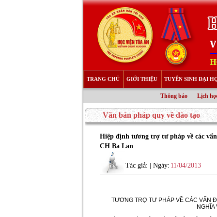
TRANG CHỦ
GIỚI THIỆU
TUYỂN SINH ĐẠI H
Thông báo
Lịch học
Văn bản pháp quy về đào tạo
Hiệp định tương trợ tư pháp về các vấ
CH Ba Lan
Tác giả:
| Ngày:
11/04/2013
TƯƠNG TRỢ TƯ PHÁP VỀ CÁC VẤN ĐỀ
NGHĨA 