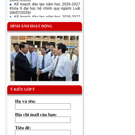
Kế hoạch đào tạo năm học 2026-2027
Khóa 9 đại học hệ chính quy ngành Luật
(06/07/2026)
Kế hoạch đào tạo năm học 2026-2027
Khóa 8 đại học hệ chính quy ngành Luật
(06/07/2026)
HÌNH ẢNH HOẠT ĐỘNG
Kế hoạch số: 363/KH-HVTA V/v mở Khóa
học và tổ chức Lễ khai giảng Khóa 2 đào
tạo nghiệp vụ Thẩm tra viên cao cấp và
Khóa 13.1 đào tạo nghiệp vụ xét xử
(24/06/2026)
Kế hoạch tổ chức thực tập chuyên môn
đối với học viên cao học Khóa 1 định
hướng ứng dụng
(22/06/2026)
Ý KIẾN GÓP Ý
Họ và tên:
Địa chỉ mail của bạn:
Tiêu đề: