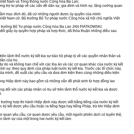
 Việt Nam và Tổng thống nước Cộng hòa Ba Lan;
g trợ tư pháp về các vấn đề dân sự, gia đình và hình sự, tăng cường quan
nhằm mục đích đó, đã cử những người được ủy quyền của mình:
 Việt Nam cử: Bộ trưởng Bộ Tư pháp nước Cộng hòa xã hội chủ nghĩa Việt
ộ trưởng Bộ Tư pháp nước Cộng hòa Ba Lan JAN PIATKOWSKI;
đổi giấy ủy quyền hợp pháp và hợp thức, đã thỏa thuận những điều sau
rên lãnh thổ nước ký kết kia sự bảo hộ pháp lý về các quyền nhân thân và
dân của họ.
tự do và không hạn chế với các tòa án và các cơ quan khác của nước ký kết
ình sự, theo quy định của pháp luật nước ký kết kia. Trước các tổ chức này,
của mình, đề xuất các yêu cầu và đưa đơn kiện theo cùng những điều kiện
rong Hiệp định này bao gồm cả những vấn đề phát sinh từ hợp đồng lao
ng đối với các pháp nhân có trụ sở trên lãnh thổ nước ký kết kia và được
ó.
ng trường hợp thi hành Hiệp định này được viết bằng tiếng của nước ký kết
c ký kết được yêu cầu hoặc ra tiếng Nga hay tiếng Pháp, trừ khi Hiệp định
 cơ quan yêu cầu, cơ quan được yêu cầu, một người phiên dịch có tuyên thệ,
n lãnh sự của một trong hai nước ký kết làm
ua: Về phía Việt Nam là Bộ Tư Pháp hoặc Viện Kiểm sát nhân dân tối cao
 về phía Ba Lan là Bộ Tư pháp nước Cộng hòa Ba Lan, trừ khi Hiệp định