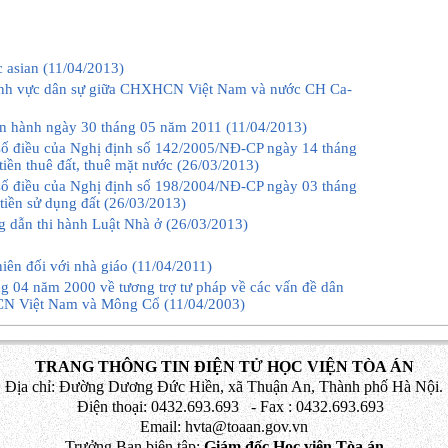
, sẽ chuyển cho nhau các văn bản pháp luật cũng như các thông tin về pháp
của nước mình và các thông tin về tư pháp.
c asian (11/04/2013)
DÂN SỰ, GIA ĐÌNH VÀ HÌNH SỰ
 lĩnh vực dân sự giữa CHXHCN Việt Nam và nước CH Ca-
phạm vi tương trợ tư pháp
pháp về các vấn đề dân sự, gia đình và hình sự.
iêng biệt trong khuôn khổ tố tụng dân sự và tố tụng hình sự, đặc biệt là tống
 hành ngày 30 tháng 05 năm 2011 (11/04/2013)
ao tang vật chứng, tiến hành giám định, lấy lời khai của người bị tình nghi,
viên, cũng như xem xét về mặt tư pháp.
 số điều của Nghị định số 142/2005/NĐ-CP ngày 14 tháng
ư pháp
iền thuê đất, thuê mặt nước (26/03/2013)
c ký kết có thẩm quyền về dân sự, gia đình và hình sự gửi các giấy ủy thác
 số điều của Nghị định số 198/2004/NĐ-CP ngày 03 tháng
ều 3 Hiệp định này.
ực hiện ủy thác cũng được chuyển theo cách thức trên đây.
iền sử dụng đất (26/03/2013)
ông hạn chế quyền của một nước ký kết được trực tiếp tống đạt giấy tờ cho
ng dẫn thi hành Luật Nhà ở (26/03/2013)
 ký kết kia hoặc lấy lời khai của những người này thông qua có quan đại
rong những trường hợp này, không được áp dụng các biện pháp cưỡng chế.
 người cần được tống đạt giấy tờ, cần lấy lời khai thì quốc tịch của người đó
iên đối với nhà giáo (11/04/2011)
ơi thực hiện tống đạt giấy tờ hoặc lấy lời khai.
g 04 năm 2000 về tương trợ tư pháp về các vấn đề dân
g điểm sau đây:
HCN Việt Nam và Mông Cổ (11/04/2003)
ợc yêu cầu;
 tình nghi, bị cáo hoặc những người bị kết án; nơi thường trú hay tạm trú;
 việc hình sự; nếu có thể được, thì ghi nơi và ngày sinh của những người bị
TRANG THÔNG TIN ĐIỆN TỬ HỌC VIỆN TÒA ÁN
án, và họ tên của cha mẹ họ;
iện;
Địa chỉ: Đường Dương Đức Hiền, xã Thuận An, Thành phố Hà Nội.
hiết cho việc thực hiện ủy thác; và trong các việc hình sự thì mô tả vụ án và
Điện thoại: 0432.693.693 - Fax : 0432.693.693
o phải được cơ quan yêu cầu ký và đóng dấu chính thức.
Email: hvta@toaan.gov.vn
Trưởng Ban biên tập:
Giám đốc Học viện Tòa án