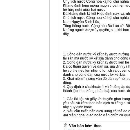
Chủ tịch nước Cộng hòa xã hội chủ nghĩa
Khẳng định lòng mong muốn thực hiện tươn
hệ hữu nghị giữa hai nước;
Đã khẳng định ký kết Hiệp định này, và, 
Chủ tịch nước Cộng hòa xã hội chủ nghĩa
Nam Nguyễn Đình Lộc;
Tổng thống nước Cộng hòa Ba Lan cử: B
Những người được ủy quyền, sau khi trao 
đây:
PHẦN THỨ NHẤT
Chương 1
ĐIỀU KHOẢN CHUNG
Điều 1. Bảo hộ pháp lý
1. Công dân nước ký kết này được hưởng t
tài sản mà nước ký kết kia dành cho công 
2. Công dân nước ký kết này được liên hệ 
kia có thẩm quyền về dân sự, gia đình và h
họ có thể nêu lên những lợi ích và quyền 
dành cho công dân của nước ký kết kia.
3. Khái niệm “những vấn đề dân sự” nói t
động.
4. Quy định ở các khoản 1 và 2 cũng áp dụ
thành lập theo đúng pháp luật của nước đ
Điều 2. Ngôn ngữ liên hệ
1. Các tài liệu và giấy tờ chuyển giao tro
yêu cầu và kèm theo bản dịch ra tiếng nướ
này quy định khác.
2. Nếu cần thiết, bản dịch đúng có thể do
đại diện ngoại giao hoặc viên chức cơ qua
Điều 3. Cách thức liên hệ
Các nước ký kết liên hệ với nhau thông q
Văn bản kèm theo
nước Cộng hòa xã hội chủ nghĩa Việt Nam,