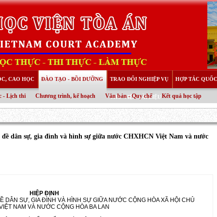
ỌC, CAO HỌC
ĐÀO TẠO - BỒI DƯỠNG
TRAO ĐỔI NGHIỆP VỤ
HỢP TÁC QUỐC
 - Lịch thi
Chương trình, kế hoạch
Văn bản - Quy chế
Kết quả học tập
THƯ VIỆN TÀI LIỆU
n đề dân sự, gia đình và hình sự giữa nước CHXHCN Việt Nam và nước
HIỆP ĐỊNH
 DÂN SỰ, GIA ĐÌNH VÀ HÌNH SỰ GIỮA NƯỚC CỘNG HÒA XÃ HỘI CHỦ
VIỆT NAM VÀ NƯỚC CỘNG HÒA BA LAN