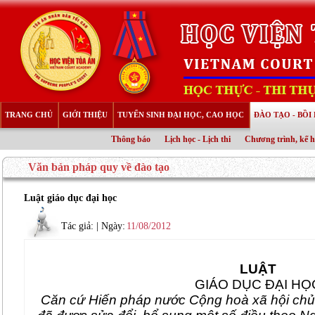
TRANG CHỦ
GIỚI THIỆU
TUYỂN SINH ĐẠI HỌC, CAO HỌC
ĐÀO TẠO - BỒ
Thông báo
Lịch học - Lịch thi
Chương trình, kế 
Văn bản pháp quy về đào tạo
Luật giáo dục đại học
Tác giả:
| Ngày:
11/08/2012
LUẬT
GIÁO DỤC ĐẠI HỌ
Căn cứ Hiến pháp nước Cộng hoà xã hội ch