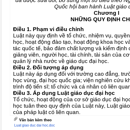
đã được sửa đổi, bổ sung một số điều theo N
Quốc hội ban hành Luật giáo 
Chương I
NHỮNG QUY ĐỊNH C
Điều 1. Phạm vi điều chỉnh
Luật này quy định về tổ chức, nhiệm vụ, quyền
học, hoạt động đào tạo, hoạt động khoa học v
tác quốc tế, bảo đảm chất lượng và kiểm định 
giảng viên, người học, tài chính, tài sản của c
quản lý nhà nước về giáo dục đại học.
Điều 2. Đối tượng áp dụng
Luật này áp dụng đối với trường cao đẳng, trườ
học vùng, đại học quốc gia; viện nghiên cứu 
trình độ tiến sĩ; tổ chức và cá nhân có liên qu
Điều 3. Áp dụng Luật giáo dục đại học
Tổ chức, hoạt động của cơ sở giáo dục đại học
học tuân theo quy định của Luật này, Luật giá
của pháp luật có liên quan.
Điều 4. Giải thích từ ngữ
Văn bản kèm theo
Trong Luật này, các từ ngữ dưới đây được hiể
Luat giao duc dai hoc.doc