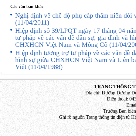
1.
Giáo dục chính quy
là hình thức đào tạo the
Các văn bản khác
toàn bộ thời gian tại cơ sở giáo dục đại học đ
tạo một trình độ của giáo dục đại học.
Nghị định về chế độ phụ cấp thâm niên đối 
2.
Giáo dục thường xuyên
gồm vừa làm vừa học
(11/04/2011)
thức đào tạo theo các lớp học, khóa học tại cơ
Hiệp định số 39/LPQT ngày 17 tháng 04 năm
cơ sở liên kết đào tạo, phù hợp với yêu cầu c
tư pháp về các vấn đề dân sự, gia đình và hì
chương trình đào tạo ở trình độ cao đẳng, đại 
CHXHCN Việt Nam và Mông Cổ (11/04/20
3.
Ngành đào tạo
là một tập hợp những kiến t
Hiệp định tương trợ tư pháp về các vấn đề d
của một lĩnh vực hoạt động nghề nghiệp, khoa
hình sự giữa CHXHCN Việt Nam và Liên
tạo bao gồm nhiều chuyên ngành đào tạo.
Viết (11/04/1988)
4.
Chuyên ngành đào tạo
là một tập hợp những
chuyên môn chuyên sâu của một ngành đào tạ
5.
Liên thông trong giáo dục đại học
là biện ph
TRANG THÔNG TI
người học được sử dụng kết quả học tập đã có 
Địa chỉ: Đường Dương Đứ
hơn cùng ngành đào tạo hoặc khi chuyển sang
Điện thoại: 043
đào tạo khác.
Emai
6.
Chuẩn kiến thức, kỹ năng của chương trình 
Trưởng Ban biên
về kiến thức, kỹ năng mà người học phải đạt đ
Ghi rõ nguồn Trang thông tin điện tử H
chương trình đào tạo.
7.
Cơ sở giáo dục đại học tư thục và cơ sở giá
nước ngoài hoạt động không vì lợi nhuận
là cơ