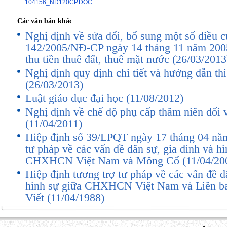
Căn cứ Luật Đất đai ngày 26 t
104156_ND120CP.DOC
Căn cứ Luật Đầu tư ngày 29 th
Các văn bản khác
Nghị định về sửa đổi, bổ sung một số điều 
Căn cứ Luật Quản lý thuế n
142/2005/NĐ-CP ngày 14 tháng 11 năm 200
2006;
thu tiền thuê đất, thuê mặt nước (26/03/2013
Nghị định quy định chi tiết và hướng dẫn th
Căn cứ Luật sửa đổi, bổ sung
(26/03/2013)
Luật liên quan đến đầu tư xây dựng
Luật giáo dục đại học (11/08/2012)
6 năm 2009;
Nghị định về chế độ phụ cấp thâm niên đối 
(11/04/2011)
Xét đề nghị của Bộ trưởng Bộ T
Hiệp định số 39/LPQT ngày 17 tháng 04 năm
NGHỊ ĐỊNH:
tư pháp về các vấn đề dân sự, gia đình và hì
CHXHCN Việt Nam và Mông Cổ (11/04/20
Điều 1. Phạm vi điều chỉnh sử
Hiệp định tương trợ tư pháp về các vấn đề d
Nghị định này quy định việc sử
hình sự giữa CHXHCN Việt Nam và Liên
Viết (11/04/1988)
điều của Nghị định số 198/2004/
12 năm 2004 của Chính phủ về thu 