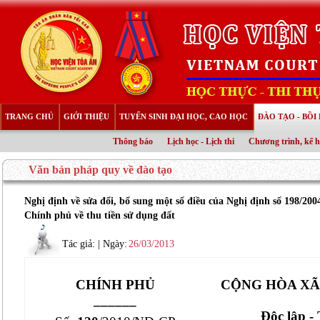
TRANG CHỦ
GIỚI THIỆU
TUYỂN SINH ĐẠI HỌC, CAO HỌC
ĐÀO TẠO - BỒ
Thông báo
Lịch học - Lịch thi
Chương trình, kế 
Văn bản pháp quy về đào tạo
Nghị định về sửa đổi, bổ sung một số điều của Nghị định số 198/2
Chính phủ về thu tiền sử dụng đất
Tác giả:
| Ngày:
26/03/2013
CHÍNH PHỦ
CỘNG HÒA XÃ
______
Độc lập -