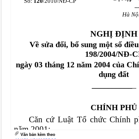
Số:
120
/2010/NĐ-CP
_
Hà Nội
NGHỊ ĐỊNH
Về sửa đổi, bổ sung một số điều
198/2004/NĐ-C
ngày 03 tháng 12 năm 2004 của Chí
dụng đất
__________
_
CHÍNH PHỦ
Căn cứ Luật Tổ chức Chính p
năm 2001;
Văn bản kèm theo