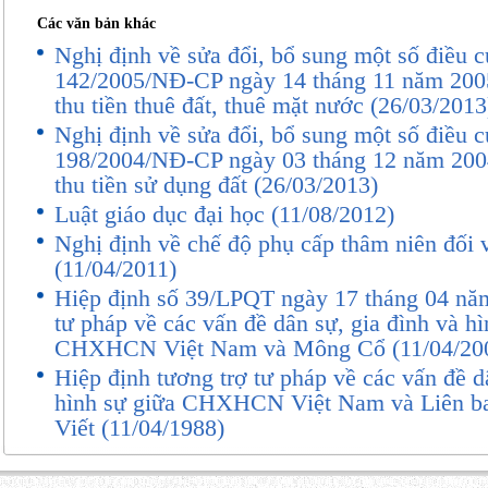
ngày 18 tháng 6 năm 2009;
Các văn bản khác
Nghị định về sửa đổi, bổ sung một số điều 
Căn cứ Luật số 38/2009/QH12 
142/2005/NĐ-CP ngày 14 tháng 11 năm 200
một số Điều của các Luật liên qua
thu tiền thuê đất, thuê mặt nước (26/03/2013
Nghị định về sửa đổi, bổ sung một số điều 
cơ bản ngày 19 tháng 6 năm 2009;
198/2004/NĐ-CP ngày 03 tháng 12 năm 200
thu tiền sử dụng đất (26/03/2013)
Xét đề nghị của Bộ trưởng Bộ X
Luật giáo dục đại học (11/08/2012)
Nghị định về chế độ phụ cấp thâm niên đối 
NghÞ ®Þnh:
(11/04/2011)
Hiệp định số 39/LPQT ngày 17 tháng 04 năm
tư pháp về các vấn đề dân sự, gia đình và hì
Chương I
CHXHCN Việt Nam và Mông Cổ (11/04/20
NHỮNG QUY ĐỊNH
Hiệp định tương trợ tư pháp về các vấn đề d
hình sự giữa CHXHCN Việt Nam và Liên
Điều 1.
Phạm vi điều chỉnh
Viết (11/04/1988)
Nghị định này quy định chi tiết