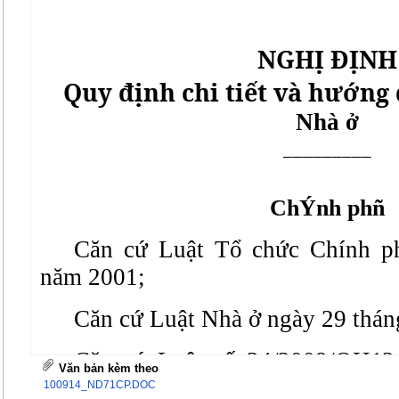
NGHỊ ĐỊNH
Quy định chi tiết và hướng
Nhà ở
_________
ChÝnh phñ
Căn cứ Luật Tổ chức Chính p
năm 2001;
Căn cứ Luật Nhà ở ngày 29 thán
Căn cứ Luật số 34/2009/QH12 
Văn bản kèm theo
Điều 126 của Luật Nhà ở
và Điều 
100914_ND71CP.DOC