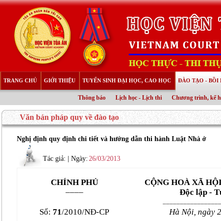
TRANG CHỦ
GIỚI THIỆU
TUYỂN SINH ĐẠI HỌC, CAO HỌC
ĐÀO TẠO - BỒ
Thông báo
Lịch học - Lịch thi
Chương trình, kế 
Văn bản pháp quy về đào tạo
Nghị định quy định chi tiết và hướng dẫn thi hành Luật Nhà ở
Tác giả:
| Ngày:
26/03/2013
CHÍNH PHỦ
CỘNG HOÀ XÃ HỘI
––––
Độc lập - T
________________
Số:
71
/2010/NĐ-CP
Hà Nội, ngày 