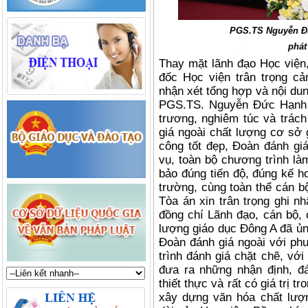
PGS.TS Nguyễn Đ
phát
Thay mặt lãnh đạo Học việ
đốc Học viện trân trọng c
nhận xét tổng hợp và nội dun
PGS.TS. Nguyễn Đức Hạnh c
trương, nghiêm túc và trách
giá ngoài chất lượng cơ sở 
công tốt đẹp, Đoàn đánh gi
vụ, toàn bộ chương trình là
bảo đúng tiến độ, đúng kế h
trường, cùng toàn thể cán b
Tòa án xin trân trọng ghi n
đồng chí Lãnh đạo, cán bộ, 
lượng giáo dục Đông A đã ủng
Đoàn đánh giá ngoài với ph
trình đánh giá chặt chẽ, với
đưa ra những nhận định, đá
thiết thực và rất có giá trị t
xây dựng văn hóa chất lượn