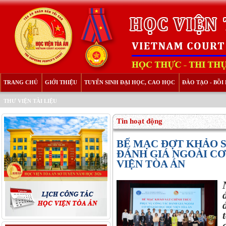
TRANG CHỦ
GIỚI THIỆU
TUYỂN SINH ĐẠI HỌC, CAO HỌC
ĐÀO TẠO - BỒ
THƯ VIỆN TÀI LIỆU
Tin hoạt động
BẾ MẠC ĐỢT KHẢO 
ĐÁNH GIÁ NGOÀI CƠ
VIỆN TÒA ÁN