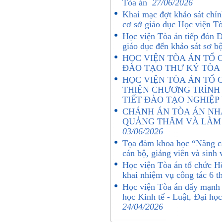
Tòa án
27/06/2026
Khai mạc đợt khảo sát chín
cơ sở giáo dục Học viện 
Học viện Tòa án tiếp đón Đ
giáo dục đến khảo sát sơ b
HỌC VIỆN TÒA ÁN TỔ C
ĐÀO TẠO THƯ KÝ TÒA
HỌC VIỆN TÒA ÁN TỔ 
THIỆN CHƯƠNG TRÌNH
TIẾT ĐÀO TẠO NGHIỆ
CHÁNH ÁN TÒA ÁN NH
QUẢNG THĂM VÀ LÀM 
03/06/2026
Tọa đàm khoa học “Nâng ca
cán bộ, giảng viên và sinh
Học viện Tòa án tổ chức Hộ
khai nhiệm vụ công tác 6 
Học viện Tòa án đẩy mạnh 
học Kinh tế - Luật, Đại h
24/04/2026