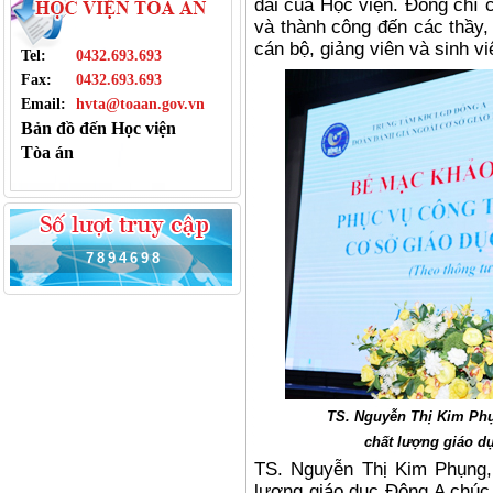
dài của Học viện. Đồng chí 
và thành công đến các thầy,
cán bộ, giảng viên và sinh v
Tel:
0432.693.693
Fax:
0432.693.693
Email:
hvta@toaan.gov.vn
Bản đồ đến Học viện
Tòa án
7
8
9
4
6
9
8
TS. Nguyễn Thị Kim Ph
chất lượng giáo dụ
TS. Nguyễn Thị Kim Phụng,
lượng giáo dục Đông A chúc