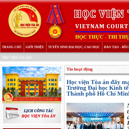
TRANG CHỦ
GIỚI THIỆU
TUYỂN SINH ĐẠI HỌC, CAO HỌC
ĐÀO TẠO - BỒ
THƯ VIỆN TÀI LIỆU
Tin hoạt động
Học viện Tòa án đẩy mạ
Trường Đại học Kinh tế 
Thành phố Hồ Chí Min