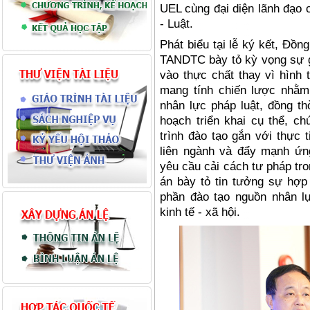
UEL c
ù
ng đạ
i di
ện l
ã
nh đạ
o 
- Lu
ật
.
Phát biểu tại lễ ký kết, Đồn
TANDTC bày tỏ kỳ vọng sự g
vào thực chất thay vì hình 
mang tính chiến lược nhằm
nhân lực pháp luật, đồng t
hoạch triển khai cụ thể
, ch
trình đào tạo gắn với thực 
liên ngành và đẩy mạnh ứn
yê
u c
ầ
u c
ả
i c
ách tư pháp tr
án bày tỏ tin tưởng sự hợp 
phần đào tạo nguồn nhân l
kinh tế - xã hộ
i.