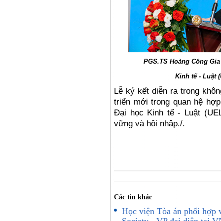
PGS.TS Hoàng Công Gia 
Kinh tế
- Lu
ật 
Lễ ký kế
t di
ễn ra trong khôn
triển mới trong quan hệ hợ
Đại học Kinh tế
- Lu
ật (UE
vững và hội nhập./.
Các tin khác
Học viện Tòa án phối hợp 