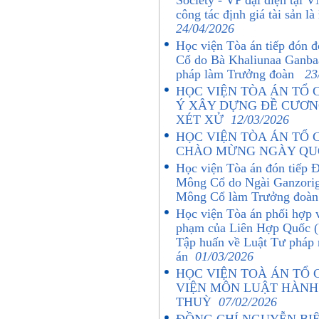
Society - VP đại diện tại 
công tác định giá tài sản
24/04/2026
Học viện Tòa án tiếp đón 
Cổ do Bà Khaliunaa Ganbaa
pháp làm Trưởng đoàn
23
HỌC VIỆN TÒA ÁN TỔ 
Ý XÂY DỰNG ĐỀ CƯƠNG
XÉT XỬ
12/03/2026
HỌC VIỆN TÒA ÁN TỔ 
CHÀO MỪNG NGÀY QUỐ
Học viện Tòa án đón tiếp Đ
Mông Cổ do Ngài Ganzorig
Mông Cổ làm Trưởng đoàn
Học viện Tòa án phối hợp 
phạm của Liên Hợp Quốc (
Tập huấn về Luật Tư pháp 
án
01/03/2026
HỌC VIỆN TOÀ ÁN TỔ
VIỆN MÔN LUẬT HÀNH 
THUỲ
07/02/2026