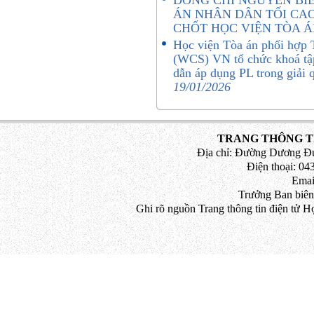
ĐỒNG CHÍ NGUYỄN BIÊ
ÁN NHÂN DÂN TỐI CAO
CHỐT HỌC VIỆN TÒA 
Học viện Tòa án phối hợp 
(WCS) VN tổ chức khoá tậ
dẫn áp dụng PL trong giải
19/01/2026
TRANG THÔNG TI
Địa chỉ: Đường Dương Đứ
Điện thoại: 043
Emai
Trưởng Ban biên
Ghi rõ nguồn Trang thông tin điện tử H