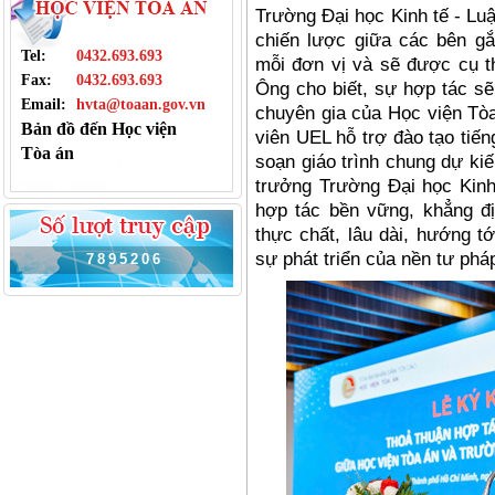
Trường Đại học Kinh tế
- Lu
chiến lược giữ
a c
ác bên gắ
Tel:
0432.693.693
mỗi đơn vị và sẽ được cụ t
Fax:
0432.693.693
Ông cho biế
t, s
ự hợp tác sẽ
Email:
hvta@toaan.gov.vn
chuyên gia của Học viện Tòa
Bản đồ đến Học viện
viê
n UEL h
ỗ trợ đào tạ
o ti
ến
Tòa án
soạn giáo trình chung dự ki
trưởng Trường Đại học Kin
hợp tác bền vững, khẳng đị
thực chấ
t, l
âu dài, hướng t
sự phát triển của nền tư phá
7
8
9
5
2
0
6