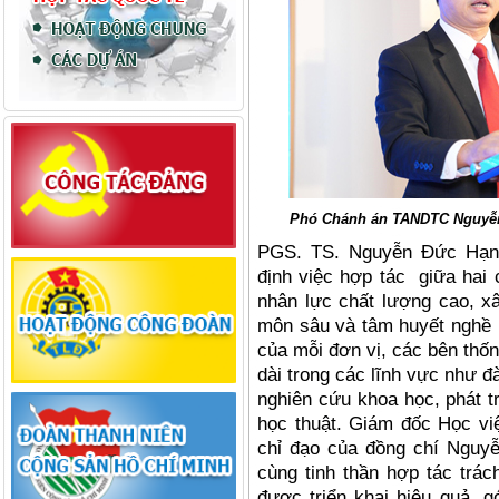
Phó Chánh án TANDTC Nguyễn B
PGS. TS. Nguyễn Đức Hạ
định việc hợp tác
giữa hai
nhân lực chấ
t l
ượng cao, xâ
môn sâu và tâm huyết nghề 
của mỗi đơn vị, các bên thốn
dài trong các lĩnh vực như đà
nghiên cứu khoa học, phát t
học thuật. Giám đốc Học việ
chỉ đạ
o c
ủa đồng chí Nguyễ
c
ù
ng tinh thần hợp tác trá
được triển khai hiệ
u qu
ả, g