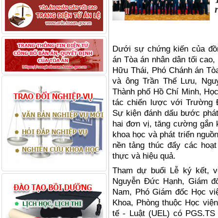
Dưới sự chứng kiến của đồ
án Tòa án nhâ
n d
ân tối cao,
Hữu Thái, Phó Chánh án Tò
và ông Trần Thế Lưu, Ngu
Thành phố Hồ Chí Minh, Học 
tác chiến lược vớ
i Tr
ường 
Sự kiện đánh dấu bước phát 
hai đơn vị, tăng cường gắn 
khoa học và phát triển nguồ
nền tảng thúc đẩy các hoạt
thực và hiệ
u qu
ả.
Tham dự buổi Lễ ký kết, v
Nguyễn Đức Hạnh,
Gi
ám đố
Nam, Phó
Gi
ám đốc Học vi
Khoa, Phòng thuộc Học viện
tế
- Lu
ật (UEL)
có PGS.TS H