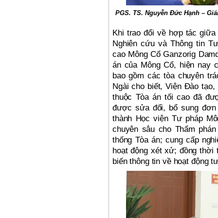
PGS. TS. Nguyễn Đức Hạnh – Giám
Khi trao đổi về hợp tác giữ
Nghiên cứu và Thông tin T
cao Mông Cổ Ganzorig Damdin
án của Mông Cổ, hiện nay 
bao gồm các tòa chuyên trá
Ngài cho biết, Viện Đào tạo
thuộc Tòa án tối cao đã đượ
được sửa đổi, bổ sung đơn 
thành Học viện Tư pháp Mô
chuyên sâu cho Thẩm phán 
thống Tòa án; cung cấp nghi
hoạt động xét xử; đồng thời
biến thông tin về hoạt động t