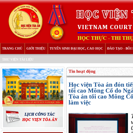
TRANG CHỦ
GIỚI THIỆU
TUYỂN SINH ĐẠI HỌC, CAO HỌC
ĐÀO TẠO - BỒ
THƯ VIỆN TÀI LIỆU
Tin hoạt động
Học viện Tòa án đón ti
tối cao Mông Cổ do Ng
Tòa án tối cao Mông C
làm việc