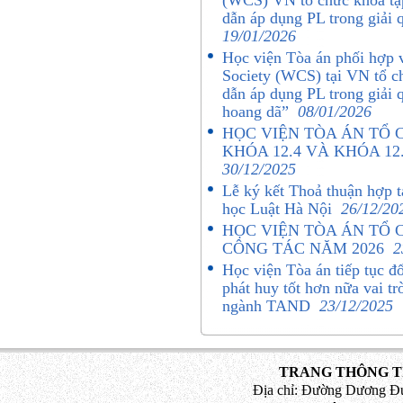
(WCS) VN tổ chức khoá tậ
dẫn áp dụng PL trong giải
19/01/2026
Học viện Tòa án phối hợp 
Society (WCS) tại VN tổ c
dẫn áp dụng PL trong giải 
hoang dã”
08/01/2026
HỌC VIỆN TÒA ÁN TỔ 
KHÓA 12.4 VÀ KHÓA 1
30/12/2025
Lễ ký kết Thoả thuận hợp 
học Luật Hà Nội
26/12/20
HỌC VIỆN TÒA ÁN TỔ 
CÔNG TÁC NĂM 2026
2
Học viện Tòa án tiếp tục đ
phát huy tốt hơn nữa vai tr
ngành TAND
23/12/2025
TRANG THÔNG TI
Địa chỉ: Đường Dương Đứ