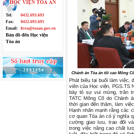
Tel:
0432.693.693
Fax:
0432.693.693
Email:
hvta@toaan.gov.vn
Bản đồ đến Học viện
Tòa án
7
8
9
3
4
5
4
Chánh án Tòa án tối cao Mông Cổ 
Phát biểu tại buổi làm việc,
viên của Học viện, PGS.TS 
bày tỏ sự vui mừng, trân t
TATC Mông Cổ do Chánh án
thời gian đến thăm, làm vi
Hạnh nhấn mạnh rằng các ch
cơ quan Tòa án có ý nghĩa qu
cường giao lưu, trao đổi v
trong việc nâng cao chất lư