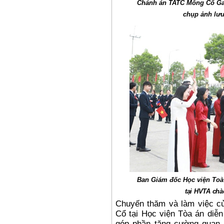
Chánh án TATC Mông Cổ Gan
chụp ảnh lưu
Ban Giám đốc Học viện To
tại HVTA chà
Chuyến thăm và làm việc củ
Cổ tại Học viện Tòa án diễn
góp phần tăng cường quan 