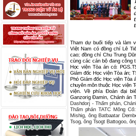
Tham dự buổi tiếp và làm v
Việt Nam có đồng chí Lê Ti
cao; đồng chí Chu Trung Dũ
cùng các cán bộ đang công t
Học viện Tòa án c
ó
:
PGS.TS
Gi
ám đốc Học viện Tòa á
n
; 
Phó
Gi
ám đốc Học viện Tòa 
chuyên môn thuộc Học viện 
viện. Về phía Đoàn đại b
Ganzorig Đamin, Chánh án T
Dashdorj - Thẩm phán, Chán
Thẩm phán TATC Mông Cổ: 
Mishig, ông Batbaatar Dem
Tsog, ông Tsogt Battogoo, ông