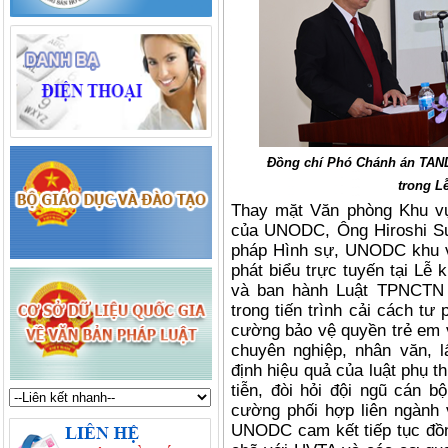
Đồng chí Phó Chánh án TAND
trong L
Thay mặt Văn phòng Khu v
của UNODC, Ông Hiroshi Su
pháp Hình sự, UNODC khu 
phát biểu trực tuyến tại Lễ
và ban hành Luật TPNCTN 
trong tiến trình cải cách t
cường bảo vệ quyền trẻ em 
chuyên nghiệp, nhân văn, 
định hiệu quả của luật phụ th
tiễn, đòi hỏi đội ngũ cán b
cường phối hợp liên ngành
UNODC cam kết tiếp tục đồn