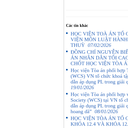
Các tin khác
HỌC VIỆN TOÀ ÁN TỔ
VIỆN MÔN LUẬT HÀNH 
THUỲ
07/02/2026
ĐỒNG CHÍ NGUYỄN BIÊ
ÁN NHÂN DÂN TỐI CAO
CHỐT HỌC VIỆN TÒA 
Học viện Tòa án phối hợp 
(WCS) VN tổ chức khoá tậ
dẫn áp dụng PL trong giải
19/01/2026
Học viện Tòa án phối hợp 
Society (WCS) tại VN tổ c
dẫn áp dụng PL trong giải 
hoang dã”
08/01/2026
HỌC VIỆN TÒA ÁN TỔ 
KHÓA 12.4 VÀ KHÓA 1