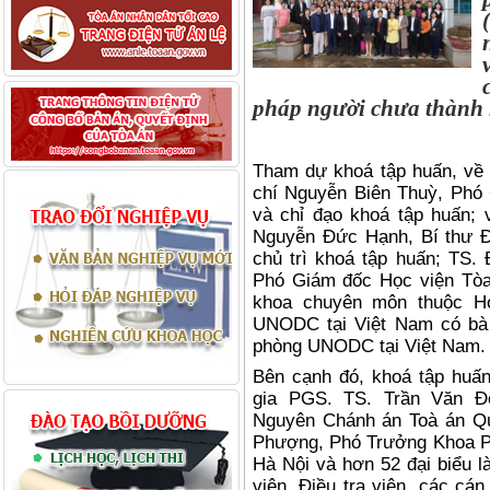
pháp người chưa thành 
Tham dự khoá tập huấn, về 
chí Nguyễn Biên Thuỳ, Phó 
và chỉ đạo khoá tập huấn;
Nguyễn Đức Hạnh, Bí thư Đ
chủ trì khoá tập huấn; TS.
Phó Giám đốc Học viện Tòa 
khoa chuyên môn thuộc Họ
UNODC tại Việt Nam có bà
phòng UNODC tại Việt Nam.
Bên cạnh đó, khoá tập huấ
gia PGS. TS. Trần Văn 
Nguyên Chánh án Toà án Q
Phượng, Phó Trưởng Khoa Ph
Hà Nội và hơn 52 đại biểu l
viên, Điều tra viên, các cá