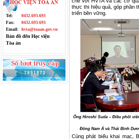
chẽ với HVTA và các cơ qu
thực thi hiệu quả, góp phần t
triển bền vững.
Tel:
0432.693.693
Fax:
0432.693.693
Email:
hvta@toaan.gov.vn
Bản đồ đến Học viện
Tòa án
7
8
9
1
8
7
2
Ông Hiroshi Suda – Điều phối vi
Đông Nam Á và Thái Bình Dươn
Cùng phát biểu khai mạc, 