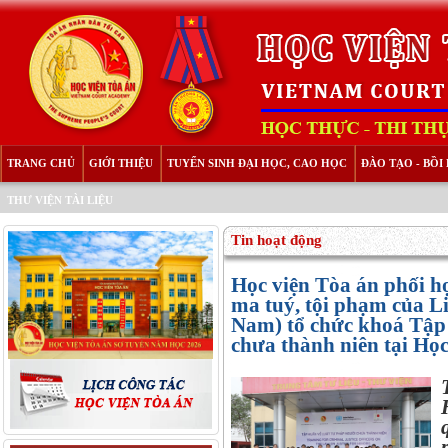
TRANG CHỦ
GIỚI THIỆU
TUYỂN SINH ĐẠI HỌC, CAO HỌC
ĐÀO TẠO - BỒ
THƯ VIỆN TÀI LIỆU
Tin hoạt động
Học viện Tòa án phối h
ma tuý, tội phạm của 
Nam) tổ chức khoá Tập
chưa thành niên tại Học