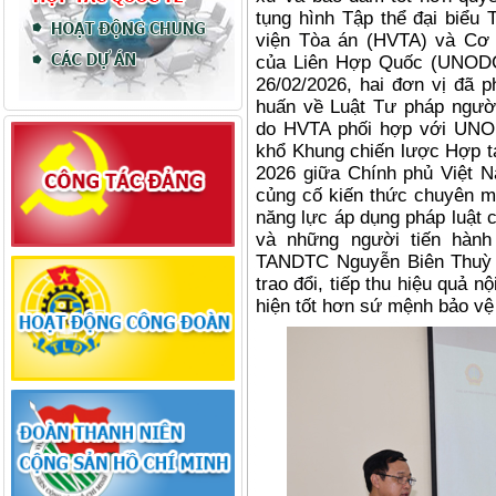
tụng hình Tập thể đại biểu
viện Tòa án (HVTA) và Cơ 
của Liên Hợp Quốc (UNODC 
26/02/2026, hai đơn vị đã 
huấn về Luật Tư pháp người
do HVTA phối hợp với UNOD
khổ Khung chiến lược Hợp tá
2026 giữa Chính phủ Việt N
củng cố kiến thức chuyên m
năng lực áp dụng pháp luật 
và những người tiến hành
TANDTC Nguyễn Biên Thuỳ 
trao đổi, tiếp thu hiệu quả 
hiện tốt hơn sứ mệnh bảo vệ