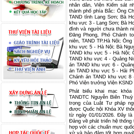
nhân dân, Viện Kiểm sát n
thành phố phía Bắc: Ông Ch
TAND tỉnh Lạng Sơn; Bà H
khu vực 3 - Lạng Sơn; Bà Ho
đình và người chưa thành n
Đăng Phong, Phó Chánh to
niên, TAND TP.Hà Nội; Ôn
khu vực 5 - Hà Nội; Bà Ng
TAND khu vực 5 - Hà Nội;
TAND khu vực 4 - Quảng Ni
án TAND khu vực 6 - Quản
án TAND khu vực 5 - Hải P
Chánh án TAND khu vực 8 
Phó Viện trưởng Viện KSND 
Phát biểu khai mạc khóa
TANDTC Nguyễn Biên Thuỳ 
trọng của Luật Tư pháp n
được Quốc hội Khóa XV thôn
từ ngày 01/01/2026. Đây là
Đảng về phát triển hệ thống 
hợp với các chuẩn mực quốc 
xử và bảo đảm tốt hơn quyề