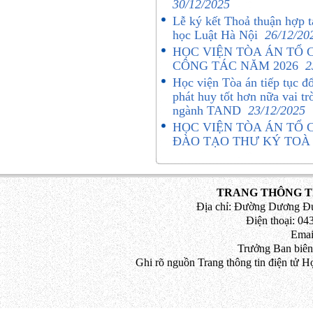
30/12/2025
Lễ ký kết Thoả thuận hợp 
học Luật Hà Nội
26/12/20
HỌC VIỆN TÒA ÁN TỔ 
CÔNG TÁC NĂM 2026
2
Học viện Tòa án tiếp tục đ
phát huy tốt hơn nữa vai tr
ngành TAND
23/12/2025
HỌC VIỆN TÒA ÁN TỔ C
ĐÀO TẠO THƯ KÝ TO
TRANG THÔNG TI
Địa chỉ: Đường Dương Đứ
Điện thoại: 043
Emai
Trưởng Ban biên
Ghi rõ nguồn Trang thông tin điện tử H