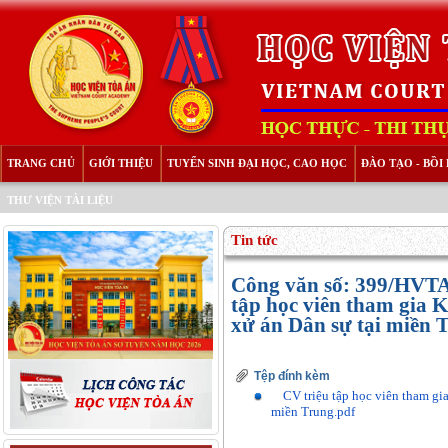
TRANG CHỦ
GIỚI THIỆU
TUYỂN SINH ĐẠI HỌC, CAO HỌC
ĐÀO TẠO - BỒ
THƯ VIỆN TÀI LIỆU
Tin tức
Công văn số: 399/HV
tập học viên tham gia 
xử án Dân sự tại miền 
Tệp đính kèm
CV triệu tập học viên tham gia
miền Trung.pdf