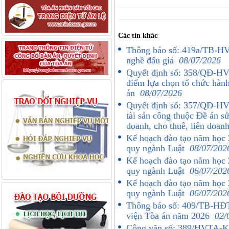
Các tin khác
Thông báo số: 419a/TB-HVT
nghề đấu giá
08/07/2026
Quyết định số: 358/QĐ-HV
điểm lựa chọn tổ chức hành
án
08/07/2026
Quyết định số: 357/QĐ-HVT
tài sản công thuộc Đề án s
doanh, cho thuê, liên doan
Kế hoạch đào tạo năm học 
quy ngành Luật
08/07/202
Kế hoạch đào tạo năm học 
quy ngành Luật
06/07/202
Kế hoạch đào tạo năm học 
quy ngành Luật
06/07/202
Thông báo số: 409/TB-HĐT
viện Tòa án năm 2026
02/
Công văn số: 389/HVTA-K