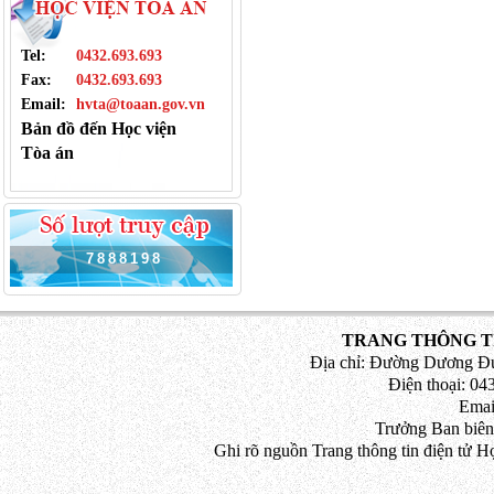
Tel:
0432.693.693
Fax:
0432.693.693
Email:
hvta@toaan.gov.vn
Bản đồ đến Học viện
Tòa án
7
8
8
8
1
9
8
TRANG THÔNG TI
Địa chỉ: Đường Dương Đứ
Điện thoại: 043
Emai
Trưởng Ban biên
Ghi rõ nguồn Trang thông tin điện tử H