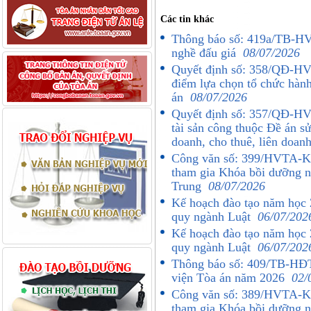
Các tin khác
Thông báo số: 419a/TB-HVT
nghề đấu giá
08/07/2026
Quyết định số: 358/QĐ-HV
điểm lựa chọn tổ chức hành
án
08/07/2026
Quyết định số: 357/QĐ-HVT
tài sản công thuộc Đề án s
doanh, cho thuê, liên doan
Công văn số: 399/HVTA-K
tham gia Khóa bồi dưỡng n
Trung
08/07/2026
Kế hoạch đào tạo năm học 
quy ngành Luật
06/07/202
Kế hoạch đào tạo năm học 
quy ngành Luật
06/07/202
Thông báo số: 409/TB-HĐT
viện Tòa án năm 2026
02/
Công văn số: 389/HVTA-K
tham gia Khóa bồi dưỡng n