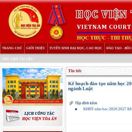
TRANG CHỦ
GIỚI THIỆU
TUYỂN SINH ĐẠI HỌC, CAO HỌC
ĐÀO TẠO - BỒ
THƯ VIỆN TÀI LIỆU
Tin tức
Kế hoạch đào tạo năm học 20
ngành Luật
Tệp đính kèm
KHĐT năm học 2026.2027 KH