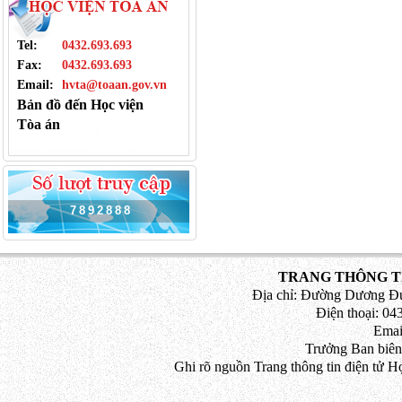
Tel:
0432.693.693
Fax:
0432.693.693
Email:
hvta@toaan.gov.vn
Bản đồ đến Học viện
Tòa án
7
8
9
2
8
8
8
TRANG THÔNG TI
Địa chỉ: Đường Dương Đứ
Điện thoại: 043
Emai
Trưởng Ban biên
Ghi rõ nguồn Trang thông tin điện tử H