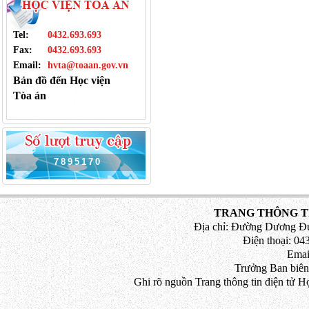
Tel:
0432.693.693
Fax:
0432.693.693
Email:
hvta@toaan.gov.vn
Bản đồ đến Học viện
Tòa án
7
8
9
5
1
7
0
TRANG THÔNG TI
Địa chỉ: Đường Dương Đứ
Điện thoại: 043
Emai
Trưởng Ban biên
Ghi rõ nguồn Trang thông tin điện tử H