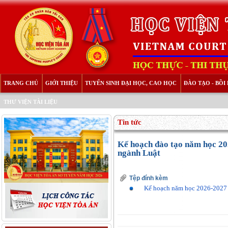
TRANG CHỦ
GIỚI THIỆU
TUYỂN SINH ĐẠI HỌC, CAO HỌC
ĐÀO TẠO - BỒ
THƯ VIỆN TÀI LIỆU
Tin tức
Kế hoạch đào tạo năm học 20
ngành Luật
Tệp đính kèm
Kế hoạch năm học 2026-2027 k