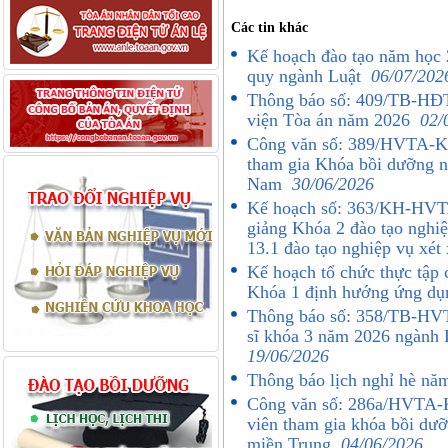
Các tin khác
Kế hoạch đào tạo năm học 
quy ngành Luật
06/07/202
Thông báo số: 409/TB-HĐT
viện Tòa án năm 2026
02/
Công văn số: 389/HVTA-K
tham gia Khóa bồi dưỡng n
Nam
30/06/2026
Kế hoạch số: 363/KH-HVTA
giảng Khóa 2 đào tạo nghi
13.1 đào tạo nghiệp vụ xé
Kế hoạch tổ chức thực tập 
Khóa 1 định hướng ứng d
Thông báo số: 358/TB-HVTA
sĩ khóa 3 năm 2026 ngành 
19/06/2026
Thông báo lịch nghỉ hè n
Công văn số: 286a/HVTA
viên tham gia khóa bồi dưỡ
miền Trung
04/06/2026