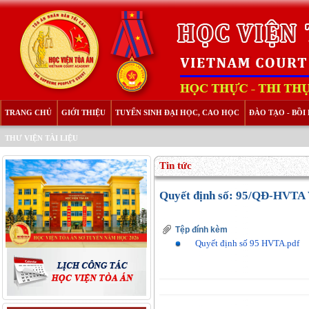
TRANG CHỦ
GIỚI THIỆU
TUYỂN SINH ĐẠI HỌC, CAO HỌC
ĐÀO TẠO - BỒ
THƯ VIỆN TÀI LIỆU
Tin tức
Quyết định số: 95/QĐ-HVTA V/
Tệp đính kèm
Quyết định số 95 HVTA.pdf