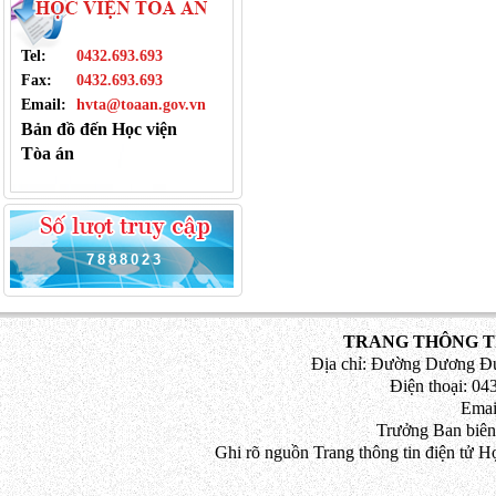
Tel:
0432.693.693
Fax:
0432.693.693
Email:
hvta@toaan.gov.vn
Bản đồ đến Học viện
Tòa án
7
8
8
8
0
2
3
TRANG THÔNG TI
Địa chỉ: Đường Dương Đứ
Điện thoại: 043
Emai
Trưởng Ban biên
Ghi rõ nguồn Trang thông tin điện tử H