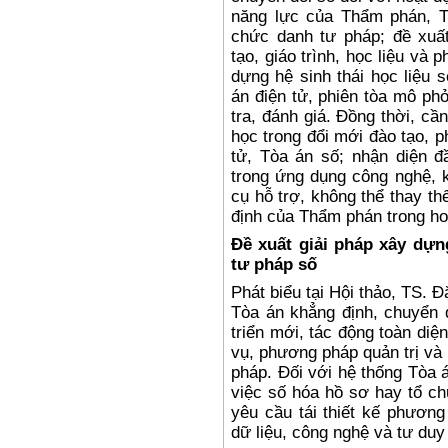
năng lực của Thẩm phán, T
chức danh tư pháp; đề xuất
tạo, giáo trình, học liệu v
dựng hệ sinh thái học liệu 
án điện tử, phiên tòa mô ph
tra, đánh giá. Đồng thời, cầ
học trong đổi mới đào tạo, p
tử, Tòa án số; nhận diện đầ
trong ứng dụng công nghệ, k
cụ hỗ trợ, không thể thay th
định của Thẩm phán trong ho
Đề xuất giải pháp xây dự
tư pháp số
Phát biểu tại Hội thảo, TS.
Tòa án khẳng định, chuyển 
triển mới, tác động toàn diệ
vụ, phương pháp quản trị và
pháp. Đối với hệ thống Tòa 
việc số hóa hồ sơ hay tổ ch
yêu cầu tái thiết kế phương
dữ liệu, công nghệ và tư duy