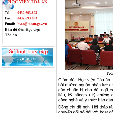
Tel:
0432.693.693
Fax:
0432.693.693
Email:
hvta@toaan.gov.vn
Bản đồ đến Học viện
Tòa án
7
8
8
8
3
3
1
Toà
Giám đốc Học viện Tòa án ch
bồi dưỡng nguồn nhân lực ch
cần chuẩn bị cho đội ngũ c
liệu, kỹ năng xử lý chứng c
công nghệ và ý thức bảo đảm 
Đồng chí đề nghị Hội thảo t
chuyển đổi số đối với hoạt 