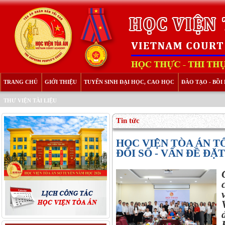
TRANG CHỦ
GIỚI THIỆU
TUYỂN SINH ĐẠI HỌC, CAO HỌC
ĐÀO TẠO - BỒ
THƯ VIỆN TÀI LIỆU
Tin tức
HỌC VIỆN TÒA ÁN T
ĐỔI SỐ - VẤN ĐỀ ĐẶ