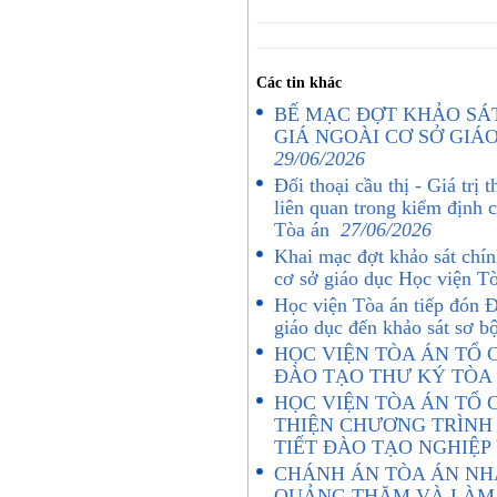
Các tin khác
BẾ MẠC ĐỢT KHẢO SÁ
GIÁ NGOÀI CƠ SỞ GIÁ
29/06/2026
Đối thoại cầu thị - Giá trị
liên quan trong kiểm định 
Tòa án
27/06/2026
Khai mạc đợt khảo sát chín
cơ sở giáo dục Học viện 
Học viện Tòa án tiếp đón Đ
giáo dục đến khảo sát sơ b
HỌC VIỆN TÒA ÁN TỔ C
ĐÀO TẠO THƯ KÝ TÒA
HỌC VIỆN TÒA ÁN TỔ 
THIỆN CHƯƠNG TRÌNH
TIẾT ĐÀO TẠO NGHIỆ
CHÁNH ÁN TÒA ÁN NH
QUẢNG THĂM VÀ LÀM 