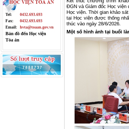
Kết thúc chương trình khả
ĐGN và Giám đốc Học viện đã
Học viện. Thời gian khảo sá
Tel:
0432.693.693
tại Học viện được thống nhấ
Fax:
0432.693.693
thúc vào ngày 28/6/2026.
Email:
hvta@toaan.gov.vn
Một số hình ảnh tại buổi là
Bản đồ đến Học viện
Tòa án
7
8
8
8
7
3
7