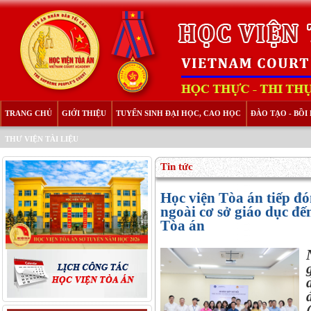
TRANG CHỦ
GIỚI THIỆU
TUYỂN SINH ĐẠI HỌC, CAO HỌC
ĐÀO TẠO - BỒ
THƯ VIỆN TÀI LIỆU
Tin tức
Học viện Tòa án tiếp đ
ngoài cơ sở giáo dục đến
Tòa án