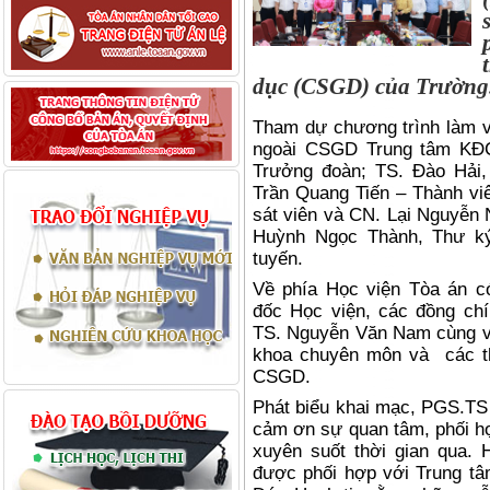
dục (CSGD) của Trường
Tham dự chương trình làm v
ngoài CSGD Trung tâm KĐ
Trưởng đoàn; TS. Đào Hải
Trần Quang Tiến – Thành vi
sát viên và CN. Lại Nguyễn 
Huỳnh Ngọc Thành, Thư ký
tuyến.
Về phía Học viện Tòa án 
đốc Học viện, các đồng ch
TS. Nguyễn Văn Nam cùng với
khoa chuyên môn và
các t
CSGD.
Phát biểu khai mạc, PGS.TS
cảm ơn sự quan tâm, phối 
xuyên suốt thời gian qua.
được phối hợp với Trung tâ