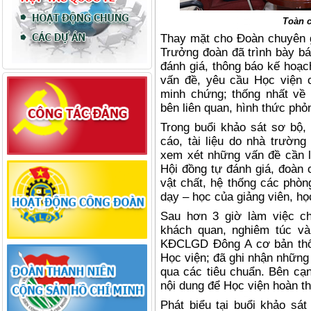
Toàn c
Thay mặt cho Đoàn chuyên g
Trưởng đoàn đã trình bày bá
đánh giá, thông báo kế hoạc
vấn đề, yêu cầu Học viện c
minh chứng; thống nhất về
bên liên quan, hình thức ph
Trong buổi khảo sát sơ bộ
cáo, tài liệu do nhà trường
xem xét những vấn đề cần lư
Hội đồng tự đánh giá, đoàn 
vật chất, hệ thống các phòn
dạy – học của giảng viên, học
Sau hơn 3 giờ làm việc chí
khách quan, nghiêm túc v
KĐCLGD Đông A cơ bản thốn
Học viện; đã ghi nhận những
qua các tiêu chuẩn. Bên cạ
nội dung để Học viện hoàn th
Phát biểu tại buổi khảo s