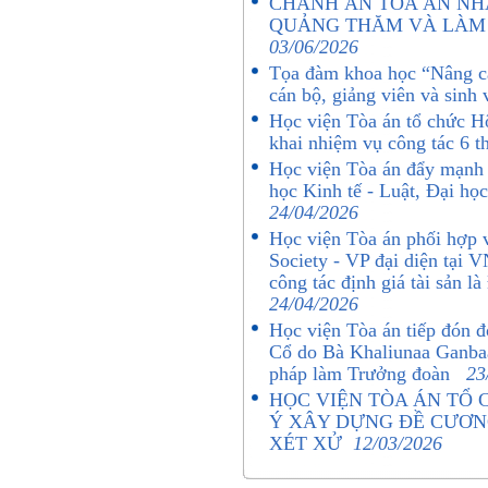
CHÁNH ÁN TÒA ÁN NH
QUẢNG THĂM VÀ LÀM 
03/06/2026
Tọa đàm khoa học “Nâng ca
cán bộ, giảng viên và sinh
Học viện Tòa án tổ chức Hộ
khai nhiệm vụ công tác 6 
Học viện Tòa án đẩy mạnh 
học Kinh tế - Luật, Đại h
24/04/2026
Học viện Tòa án phối hợp 
Society - VP đại diện tại 
công tác định giá tài sản
24/04/2026
Học viện Tòa án tiếp đón 
Cổ do Bà Khaliunaa Ganbaa
pháp làm Trưởng đoàn
23
HỌC VIỆN TÒA ÁN TỔ 
Ý XÂY DỰNG ĐỀ CƯƠNG
XÉT XỬ
12/03/2026