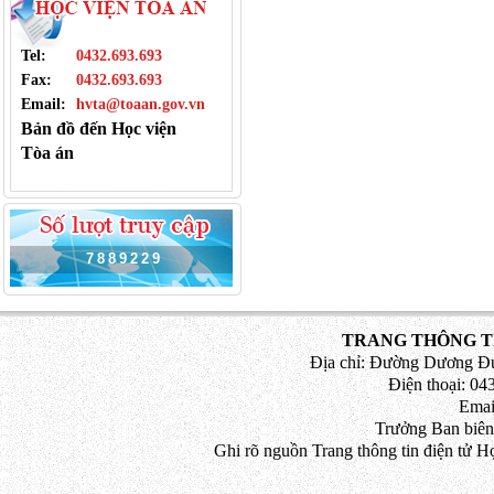
Tel:
0432.693.693
Fax:
0432.693.693
Email:
hvta@toaan.gov.vn
Bản đồ đến Học viện
Tòa án
7
8
8
9
2
2
9
TRANG THÔNG TI
Địa chỉ: Đường Dương Đứ
Điện thoại: 043
Emai
Trưởng Ban biên
Ghi rõ nguồn Trang thông tin điện tử H