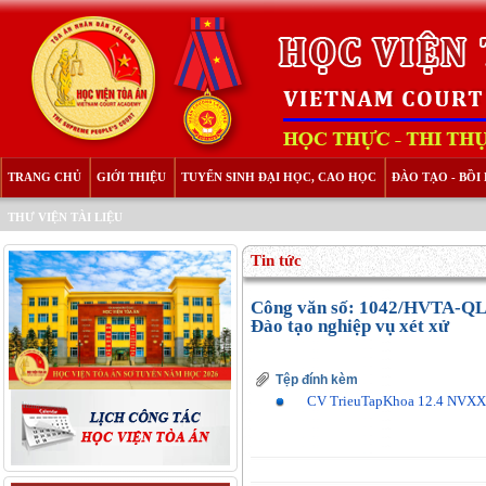
TRANG CHỦ
GIỚI THIỆU
TUYỂN SINH ĐẠI HỌC, CAO HỌC
ĐÀO TẠO - BỒ
THƯ VIỆN TÀI LIỆU
Tin tức
Công văn số: 1042/HVTA-QLĐT
Đào tạo nghiệp vụ xét xử
Tệp đính kèm
CV TrieuTapKhoa 12.4 NVXX