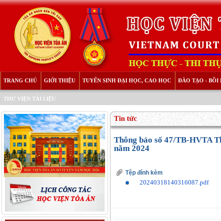
TRANG CHỦ
GIỚI THIỆU
TUYỂN SINH ĐẠI HỌC, CAO HỌC
ĐÀO TẠO - BỒ
THƯ VIỆN TÀI LIỆU
Tin tức
Thông báo số 47/TB-HVTA Thô
năm 2024
Tệp đính kèm
20240318140316087.pdf