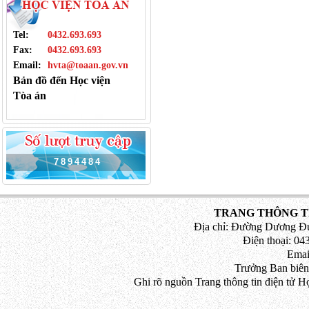
Tel:
0432.693.693
Fax:
0432.693.693
Email:
hvta@toaan.gov.vn
Bản đồ đến Học viện
Tòa án
7
8
9
4
4
8
4
TRANG THÔNG TI
Địa chỉ: Đường Dương Đứ
Điện thoại: 043
Emai
Trưởng Ban biên
Ghi rõ nguồn Trang thông tin điện tử H