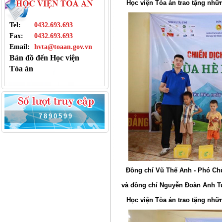
Học viện Tòa án trao tặng nh
Tel:
0432.693.693
Fax:
0432.693.693
Email:
hvta@toaan.gov.vn
Bản đồ đến Học viện
Tòa án
7
8
9
0
5
9
9
Đồng chí Vũ Thế Anh - Phó Ch
và đồng chí Nguyễn Đoàn Anh T
Học viện Tòa án trao tặng nh