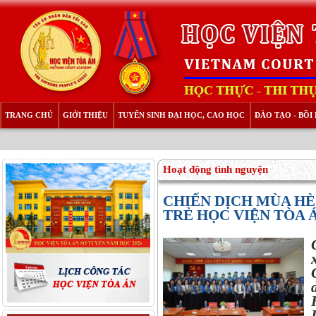
TRANG CHỦ
GIỚI THIỆU
TUYỂN SINH ĐẠI HỌC, CAO HỌC
ĐÀO TẠO - BỒ
THƯ VIỆN TÀI LIỆU
Hoạt động tình nguyện
CHIẾN DỊCH MÙA HÈ 
TRẺ HỌC VIỆN TÒA 